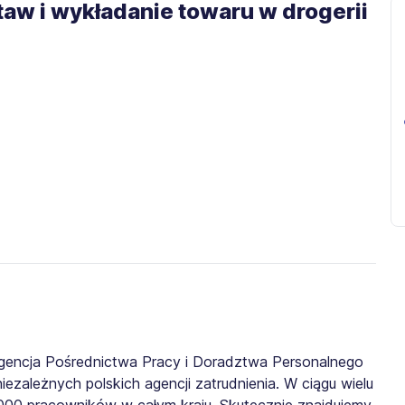
aw i wykładanie towaru w drogerii
gencja Pośrednictwa Pracy i Doradztwa Personalnego
iezależnych polskich agencji zatrudnienia. W ciągu wielu
0 000 pracowników w całym kraju. Skutecznie znajdujemy