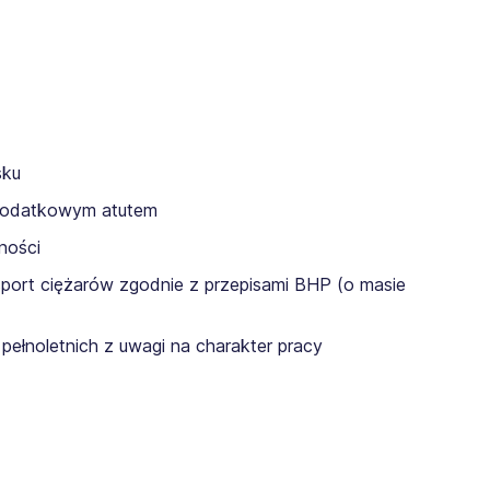
sku
dodatkowym atutem
ności
sport ciężarów zgodnie z przepisami BHP (o masie
pełnoletnich z uwagi na charakter pracy