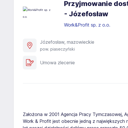
Przyjmowanie dost
- Józefosław
Work&Profit sp. z o.o.
Józefosław, mazowieckie
pow. piaseczyński
Umowa zlecenie
Założona w 2001 Agencja Pracy Tymczasowej, A
Work & Profit jest obecnie jedną z największych n
lat naszej działalności daliśmy pracę przeszło 5