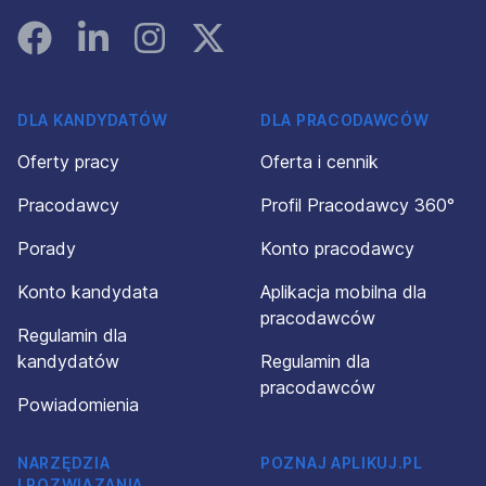
Facebook
Linked In
Instagram
Instagram
DLA KANDYDATÓW
DLA PRACODAWCÓW
Oferty pracy
Oferta i cennik
Pracodawcy
Profil Pracodawcy 360°
Porady
Konto pracodawcy
Konto kandydata
Aplikacja mobilna dla
pracodawców
Regulamin dla
kandydatów
Regulamin dla
pracodawców
Powiadomienia
NARZĘDZIA
POZNAJ APLIKUJ.PL
I ROZWIĄZANIA