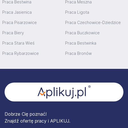
Praca Bestwina
Praca Meszna
Praca Jasienica
Praca Ligota
Praca Pisarzowice
Praca Czechowice-Dziedzice
Praca Biery
Praca Buczkowice
Praca Stara Wieś
Praca Bestwinka
Praca Rybarzowice
Praca Bronów
Stopka
Dobrze Cię poznać!
Znajdź ofertę pracy i APLIKUJ.