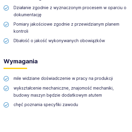
zmianowym 8 godzinnym od poniedziałku do piątku (5.00-
Działanie zgodnie z wyznaczonym procesem w oparciu o
13.00; 13.00-21.00; 21.00-5.00)
dokumentację
Jeśli szukasz pracy z perspektywą stabilnego
Pomiary jakościowe zgodnie z przewidzianym planem
zatrudnienia aplikuj i dołącz do nas!
kontroli
Dogodny dojazd do pracy komunikacją miejską (linia 3
Dbałość o jakość wykonywanych obowiązków
oraz 29)
Wymagania
mile widziane doświadczenie w pracy na produkcji
wykształcenie mechaniczne, znajomość mechaniki,
budowy maszyn będzie dodatkowym atutem
chęć poznania specyfiki zawodu