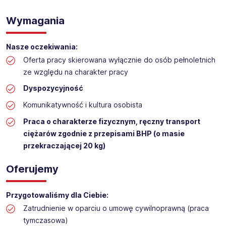
WYKŁADANIE TOWARU w sklepie kosmetycznym
Wymagania
Lokalizacja:
BIAŁKI
Nasze oczekiwania:
Oferta pracy skierowana wyłącznie do osób pełnoletnich
ze względu na charakter pracy
Dyspozycyjność
Komunikatywność i kultura osobista
Praca o charakterze fizycznym, ręczny transport
ciężarów zgodnie z przepisami BHP (o masie
przekraczającej 20 kg)
Oferujemy
Przygotowaliśmy dla Ciebie:
Zatrudnienie w oparciu o umowę cywilnoprawną (praca
tymczasowa)