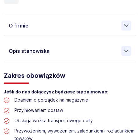
O firmie
Opis stanowiska
Założona w 2001 Agencja Pracy Tymczasowej, Agencja
Pośrednictwa Pracy i Doradztwa Personalnego Work &
Zakres obowiązków
Profit jest obecnie jedną z największych niezależnych
polskich agencji zatrudnienia. W ciągu wielu lat naszej
działalności daliśmy pracę przeszło 50 000 pracowników
Jeśli do nas dołączysz będziesz się zajmować:
w całym kraju. Skutecznie znajdujemy pracowników dla
Dbaniem o porządek na magazynie
największych firm, jak również małych rodzinnych
przedsiębiorstw w Polsce. Agencja jest wpisana pod nr
Przyjmowaniem dostaw
396 w Krajowym Rejestrze Agencji Zatrudnienia.
Obsługą wózka transportowego dolly
Przywożeniem, wywożeniem, załadunkiem i rozładunkiem
Obecnie dla naszego Klienta, poszukujemy osób na
stanowisko:
towarów