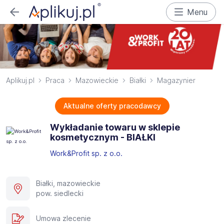
Menu
Aplikuj.pl
Praca
Mazowieckie
Białki
Magazynier
Aktualne oferty pracodawcy
Wykładanie towaru w sklepie
kosmetycznym - BIAŁKI
Work&Profit sp. z o.o.
Białki, mazowieckie
pow. siedlecki
Umowa zlecenie