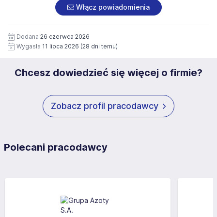
załączonych dokumentach aplikacyjnych (w tym
pod numerem 33 816 64 09 lub pisemnie na adres
Włącz powiadomienia
wizerunku), na potrzeby przyszłych rekrutacji przez okres
siedziby administratora.
12 miesięcy. Zgoda jest dobrowolna i może być w każdym
Pełną treść Klauzuli znajdzie Pan/Pani pod adresem:
czasie wycofana.
Dodana
26 czerwca 2026
https://www.workprofit.pl/klauzula-informacyjna.html
Wygasła
11 lipca 2026
(28 dni temu)
Chcesz dowiedzieć się więcej o firmie?
Zobacz profil pracodawcy
Polecani pracodawcy