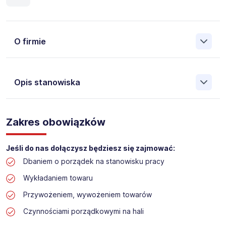
O firmie
Opis stanowiska
Założona w 2001 Agencja Pracy Tymczasowej, Agencja
Pośrednictwa Pracy i Doradztwa Personalnego Work &
Zakres obowiązków
Profit jest obecnie jedną z największych niezależnych
polskich agencji zatrudnienia. W ciągu wielu lat naszej
działalności daliśmy pracę przeszło 50 000 pracowników
Jeśli do nas dołączysz będziesz się zajmować:
w całym kraju. Skutecznie znajdujemy pracowników dla
Dbaniem o porządek na stanowisku pracy
największych firm, jak również małych rodzinnych
przedsiębiorstw w Polsce. Agencja jest wpisana pod nr
Wykładaniem towaru
396 w Krajowym Rejestrze Agencji Zatrudnienia.
Przywożeniem, wywożeniem towarów
Obecnie dla naszego Klienta, poszukujemy osób na
Czynnościami porządkowymi na hali
stanowisko: