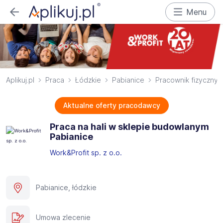
Menu
Aplikuj.pl
Praca
Łódzkie
Pabianice
Pracownik fizyczny
Aktualne oferty pracodawcy
Praca na hali w sklepie budowlanym
Pabianice
Work&Profit sp. z o.o.
Pabianice, łódzkie
Umowa zlecenie