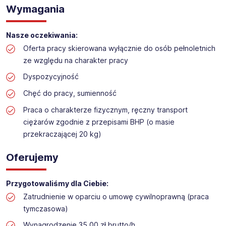
Praca na hali w sklepie budowlanym
Wymagania
Lokalizacja: Pabianice
Nasze oczekiwania:
Oferta pracy skierowana wyłącznie do osób pełnoletnich
ze względu na charakter pracy
Dyspozycyjność
Chęć do pracy, sumienność
Praca o charakterze fizycznym, ręczny transport
ciężarów zgodnie z przepisami BHP (o masie
przekraczającej 20 kg)
Oferujemy
Przygotowaliśmy dla Ciebie:
Zatrudnienie w oparciu o umowę cywilnoprawną (praca
tymczasowa)
Wynagrodzenie 35,00 zł brutto/h