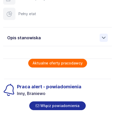
Pełny etat
Opis stanowiska
Jesteś doświadczonym fachowcem lub prowadzisz firmę
budowlaną i szukasz stabilnych, dobrze płatnych zleceń
za granicą? W NesWork łączymy polskich
Aktualne oferty pracodawcy
podwykonawców z pewnymi kontraktami w Europie.
Zyskujesz: stały dostęp do sprawdzonych zleceń,
terminowe płatności i przejrzyste warunki, wsparcie na
każdym etapie, długofalowa współpraca. Zamiast tracić
Praca alert - powiadomienia
czas na szukanie zleceń – zaufaj profesjonalistom i dołącz
do Neswork!
Inny, Braniewo
Praca dla SPAWACZA w Niemczech - kontrakt B2B
Włącz powiadomienia
Zakres prac:
prace spawalnicze: MIG/MAG, TIG, MMA