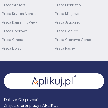
Praca Wilczęta
Praca Pieniężno
Praca Krynica Morska
Praca Milejewo
Praca Kamiennik Wielki
Praca Jagodnik
Praca Godkowo
Praca Cieplice
Praca Orneta
Praca Gronowo Górne
Praca Elbląg
Praca Pasłęk
Stopka
Dobrze Cię poznać!
Znajdź ofertę pracy i APLIKUJ.