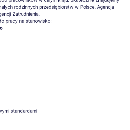
małych rodzinnych przedsiębiorstw w Polsce. Agencja
ncji Zatrudnienia.
do pracy na stanowisko:
go
:
wymi standardami