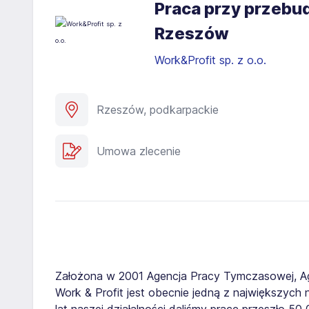
Praca przy przeb
Rzeszów​
Work&Profit sp. z o.o.
Rzeszów, podkarpackie
Umowa zlecenie
Założona w 2001 Agencja Pracy Tymczasowej, A
Work & Profit jest obecnie jedną z największych n
lat naszej działalności daliśmy pracę przeszło 5