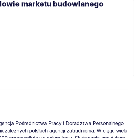
udowie marketu budowlanego
gencja Pośrednictwa Pracy i Doradztwa Personalnego
iezależnych polskich agencji zatrudnienia. W ciągu wielu
0 000 pracowników w całym kraju. Skutecznie znajdujemy