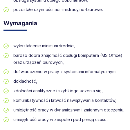
obsługa systemu obiegu dokumentów,
Certyfikat Agencji w KRAZ nr 10301.
lokalizacja:
Tarnów
pozostałe czynności administracyjno-biurowe.
liczba osób:
13
Wymagania
wykształcenie minimum średnie,
bardzo dobra znajomość obsługi komputera (MS Office)
oraz urządzeń biurowych,
doświadczenie w pracy z systemami informatycznymi,
dokładność,
zdolności analityczne i szybkiego uczenia się,
komunikatywność i łatwość nawiązywania kontaktów,
umiejętność pracy w dynamicznym i zmiennym otoczeniu,
umiejętność pracy w zespole i pod presją czasu.