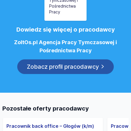
Dowiedz się więcej o pracodawcy
ZoltOs.pl Agencja Pracy Tymczasowej i
Pośrednictwa Pracy
Zobacz profil pracodawcy
Pozostałe oferty pracodawcy
Pracownik back office – Głogów (k/m)
Pracowni