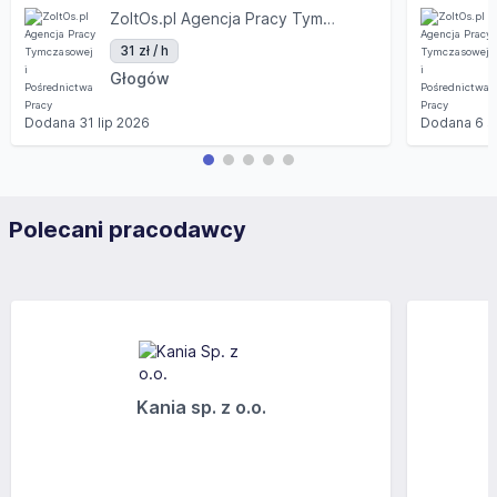
ZoltOs.pl Agencja Pracy Tymczasowej i Pośrednictwa Pracy
31 zł / h
Głogów
Dodana
31 lip 2026
Dodana
6 s
Polecani pracodawcy
Kania sp. z o.o.