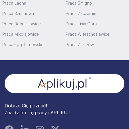
Praca Ładna
Praca Śmigno
Praca Rzuchowa
Praca Zaczarnie
Praca Bogumiłowice
Praca Lisia Góra
Praca Mikołajowice
Praca Wierzchosławice
Praca Łęg Tarnowski
Praca Zakrzów
Stopka
Dobrze Cię poznać!
Znajdź ofertę pracy i APLIKUJ.
Facebook
Linked In
Instagram
Instagram