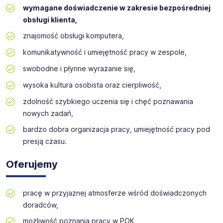
Certyfikat Agencji w KRAZ nr 10301.
proponowany okres współpracy:
od zaraz
na okres 3
wymagane doświadczenie w zakresie bezpośredniej
miesięcy z możliwością przedłużenia w przypadku
obsługi klienta,
kontynuacji projektu
stawka godzinowa brutto:
31,40 zł
znajomość obsługi komputera,
lokalizacja:
Bolesławiec
komunikatywność i umiejętność pracy w zespole,
liczba osób:
1
swobodne i płynne wyrażanie się,
wysoka kultura osobista oraz cierpliwość,
zdolność szybkiego uczenia się i chęć poznawania
nowych zadań,
bardzo dobra organizacja pracy, umiejętność pracy pod
presją czasu.
Oferujemy
pracę w przyjaznej atmosferze wśród doświadczonych
doradców,
możliwość poznania pracy w POK,