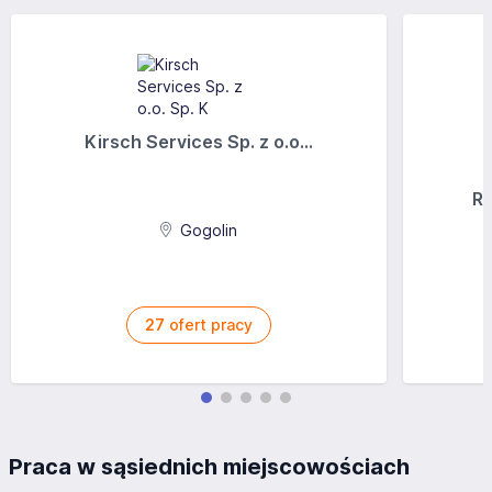
Kirsch Services Sp. z o.o...
Ra
Gogolin
27
ofert pracy
Praca w sąsiednich miejscowościach