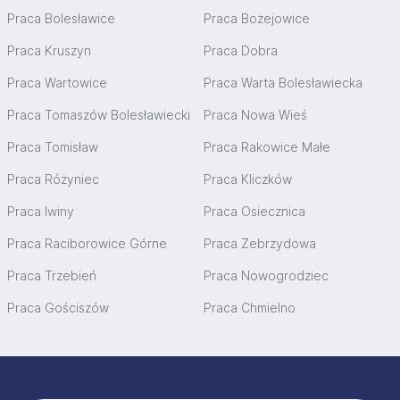
Praca Bolesławice
Praca Bożejowice
Praca Kruszyn
Praca Dobra
Praca Wartowice
Praca Warta Bolesławiecka
Praca Tomaszów Bolesławiecki
Praca Nowa Wieś
Praca Tomisław
Praca Rakowice Małe
Praca Różyniec
Praca Kliczków
Praca Iwiny
Praca Osiecznica
Praca Raciborowice Górne
Praca Zebrzydowa
Praca Trzebień
Praca Nowogrodziec
Praca Gościszów
Praca Chmielno
Stopka