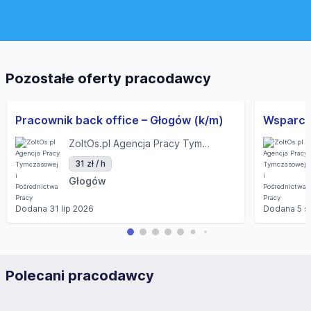
Pozostałe oferty pracodawcy
Pracownik back office – Głogów (k/m)
ZoltOs.pl Agencja Pracy Tymczasowej i Pośrednictwa Pracy
31 zł / h
Głogów
Dodana
31 lip 2026
Dodana
5 s
Polecani pracodawcy