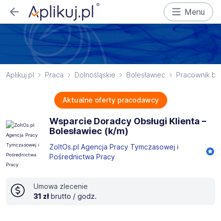
Menu
Aplikuj.pl
Praca
Dolnośląskie
Bolesławiec
Pracownik bi
Aktualne oferty pracodawcy
Wsparcie Doradcy Obsługi Klienta –
Bolesławiec (k/m)
ZoltOs.pl Agencja Pracy Tymczasowej i
Pośrednictwa Pracy
Umowa zlecenie
31 zł
brutto / godz.