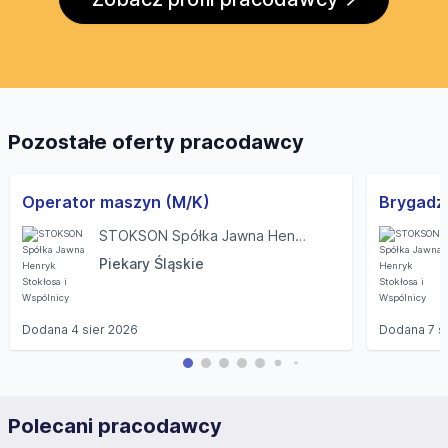
Pozostałe oferty pracodawcy
Operator maszyn (M/K)
STOKSON Spółka Jawna Henryk Stokłosa i Wspólnicy
Piekary Śląskie
Dodana
4 sier 2026
Dodana
7 s
Polecani pracodawcy