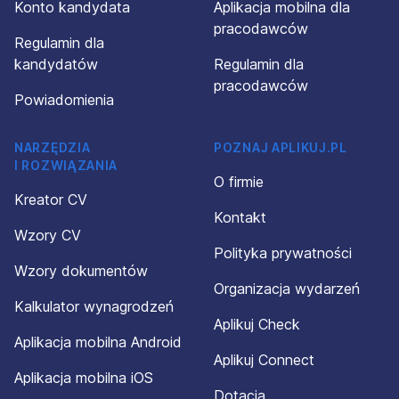
Konto kandydata
Aplikacja mobilna dla
pracodawców
Regulamin dla
kandydatów
Regulamin dla
pracodawców
Powiadomienia
NARZĘDZIA
POZNAJ APLIKUJ.PL
I ROZWIĄZANIA
O firmie
Kreator CV
Kontakt
Wzory CV
Polityka prywatności
Wzory dokumentów
Organizacja wydarzeń
Kalkulator wynagrodzeń
Aplikuj Check
Aplikacja mobilna Android
Aplikuj Connect
Aplikacja mobilna iOS
Dotacja