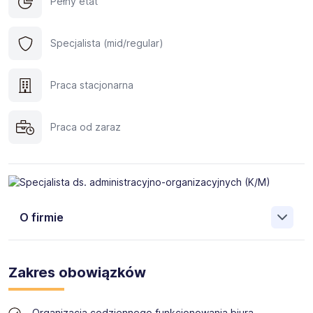
Pełny etat
Specjalista (mid/regular)
Praca stacjonarna
Praca od zaraz
O firmie
STOKSON
powstał w 1990 roku i obecnie jest jednym z
najnowocześniejszych przedsiębiorstw
Zakres obowiązków
wyspecjalizowanych w segmencie słodkich produktów
piekarniczych. Nasza firma jest pionierem i liderem rynku
donutów w Polsce i jedną z największych firm
Organizacja codziennego funkcjonowania biura,