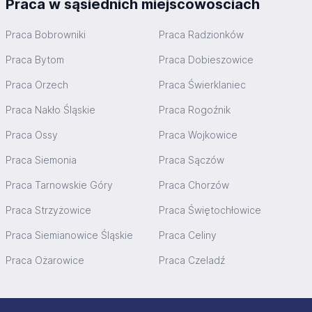
Praca w sąsiednich miejscowościach
Praca Bobrowniki
Praca Radzionków
Praca Bytom
Praca Dobieszowice
Praca Orzech
Praca Świerklaniec
Praca Nakło Śląskie
Praca Rogoźnik
Praca Ossy
Praca Wojkowice
Praca Siemonia
Praca Sączów
Praca Tarnowskie Góry
Praca Chorzów
Praca Strzyżowice
Praca Świętochłowice
Praca Siemianowice Śląskie
Praca Celiny
Praca Ożarowice
Praca Czeladź
Stopka