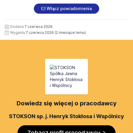
niniejszej zgody uniemożliwia wykorzystanie Pani/Pana
danych osobowych w procesie rekrutacji.
Włącz powiadomienia
Dodana
7 czerwca 2026
Wygasła
7 czerwca 2026
(2 miesiące temu)
Dowiedz się więcej o pracodawcy
STOKSON sp. j. Henryk Stokłosa i Wspólnicy
Zobacz profil pracodawcy