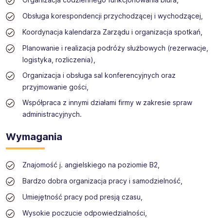
produkcyjnych w tej kategorii w Europie. Jesteśmy
zespołem pełnych pasji profesjonalistów, ceniących
Obsługa korespondencji przychodzącej i wychodzącej,
kreatywne podejście do pracy. Posiadamy najważniejsze,
Koordynacja kalendarza Zarządu i organizacja spotkań,
międzynarodowe certyfikaty gwarantujące najwyższą
jakość i bezpieczeństwo produkcji. W naszych zakładach
Planowanie i realizacja podróży służbowych (rezerwacje,
wykorzystujemy innowacyjne rozwiązania w zakresie
logistyka, rozliczenia),
technologii, produkcji, magazynowania oraz logistyki
produktów.
Organizacja i obsługa sal konferencyjnych oraz
przyjmowanie gości,
Współpraca z innymi działami firmy w zakresie spraw
administracyjnych.
Wymagania
Znajomość j. angielskiego na poziomie B2,
Bardzo dobra organizacja pracy i samodzielność,
Umiejętność pracy pod presją czasu,
Wysokie poczucie odpowiedzialności,