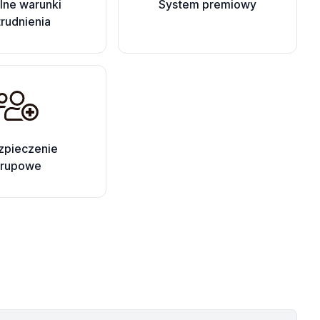
ilne warunki
System premiowy
trudnienia
zpieczenie
rupowe