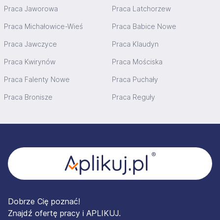
Praca Jaworowa
Praca Latchorzew
Praca Michałowice-Wieś
Praca Babice Nowe
Praca Jawczyce
Praca Klaudyn
Praca Kwirynów
Praca Mościska
Praca Falenty Nowe
Praca Puchały
Praca Bronisze
Praca Reguły
Stopka
Dobrze Cię poznać!
Znajdź ofertę pracy i APLIKUJ.