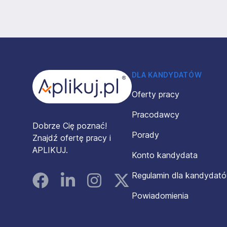
Stopka
DLA KANDYDATÓW
Oferty pracy
Pracodawcy
Dobrze Cię poznać!
Porady
Znajdź ofertę pracy i
APLIKUJ.
Konto kandydata
Regulamin dla kandydat
Facebook
Linked In
Instagram
Instagram
Powiadomienia