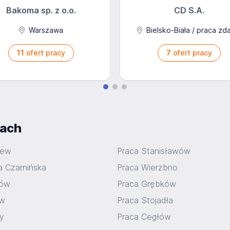
Bakoma sp. z o.o.
CD S.A.
Warszawa
Bielsko-Biała / praca zd
11
ofert pracy
7
ofert pracy
iach
iew
Praca Stanisławów
a Czarnińska
Praca Wierzbno
jów
Praca Grębków
ów
Praca Stojadła
y
Praca Cegłów