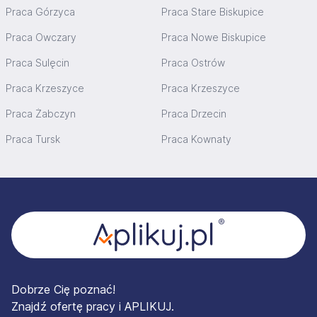
Praca Górzyca
Praca Stare Biskupice
Praca Owczary
Praca Nowe Biskupice
Praca Sulęcin
Praca Ostrów
Praca Krzeszyce
Praca Krzeszyce
Praca Żabczyn
Praca Drzecin
Praca Tursk
Praca Kownaty
Stopka
Dobrze Cię poznać!
Znajdź ofertę pracy i APLIKUJ.