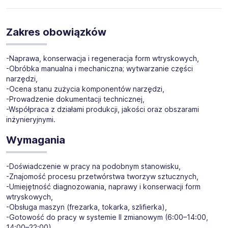
Dla naszego klienta z branży produkcyjnej poszukujemy
osób na stanowisko:
Zakres obowiązków
Mechanik
/ Ślusarz narzędziowy (formy wtryskowe)
(k/m)
-Naprawa, konserwacja i regeneracja form wtryskowych,
Miejsce pracy:
Sulęcin
-Obróbka manualna i mechaniczna; wytwarzanie części
narzędzi,
-Ocena stanu zużycia komponentów narzędzi,
-Prowadzenie dokumentacji technicznej,
-Współpraca z działami produkcji, jakości oraz obszarami
inżynieryjnymi.
Wymagania
-Doświadczenie w pracy na podobnym stanowisku,
-Znajomość procesu przetwórstwa tworzyw sztucznych,
-Umiejętność diagnozowania, naprawy i konserwacji form
wtryskowych,
-Obsługa maszyn (frezarka, tokarka, szlifierka),
-Gotowość do pracy w systemie II zmianowym (6:00–14:00,
14:00–22:00).