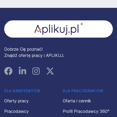
Stopka
Dobrze Cię poznać!
Znajdź ofertę pracy i APLIKUJ.
Facebook
Linked In
Instagram
Instagram
DLA KANDYDATÓW
DLA PRACODAWCÓW
Oferty pracy
Oferta i cennik
Pracodawcy
Profil Pracodawcy 360°