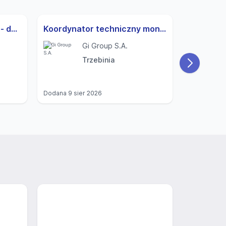
Operator produkcji (k/m) - darmowy transport
Koordynator techniczny montaży (instalacje / pompy) (k/m)
Gi Group S.A.
Trzebinia
Dodana
9 sier 2026
Dodana
9 si