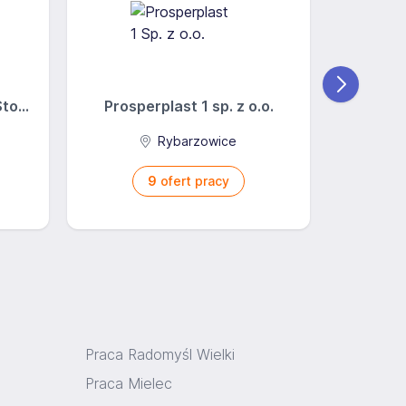
o...
Prosperplast 1 sp. z o.o.
BFM
Rybarzowice
9
ofert pracy
Praca Radomyśl Wielki
Praca Mielec