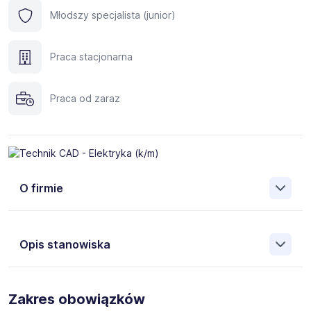
Młodszy specjalista (junior)
Praca stacjonarna
Praca od zaraz
O firmie
Opis stanowiska
Dla naszego klienta, firmy z branży automotive,
poszukujemy kandydatów zainteresowanych
Zakres obowiązków
stanowiskiem:
Technik CAD - Elektryka
(k/m) w dziale