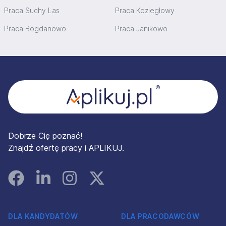
Praca Suchy Las
Praca Koziegłowy
Praca Bogdanowo
Praca Janikowo
Stopka
Dobrze Cię poznać!
Znajdź ofertę pracy i APLIKUJ.
Facebook
Linked In
Instagram
Instagram
DLA KANDYDATÓW
DLA PRACODAWCÓW