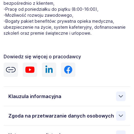
bezpośrednio z klientem,
-Pracę od poniedziałku do piątku (8:00-16:00),
-Możliwość rozwoju zawodowego,
-Bogaty pakiet benefitów: prywatna opieka medyczna,
ubezpieczenie na życie, system kafeteryjny, dofinansowanie
szkoleń oraz premie świąteczne i urlopowe.
Dowiedz się więcej o pracodawcy
Klauzula informacyjna
Administratorem danych osobowych jest Gi Group S.A. 00-
Zgoda na przetwarzanie danych osobowych
833 Warszawa ul. SIENNA 75, NIP: 8971655469. Moje
dane osobowe przetwarzane są w celu rekrutacji przez
Administratora. Wiem, że przysługują mi następujące
Wyrażam zgodę na przetwarzanie moich danych