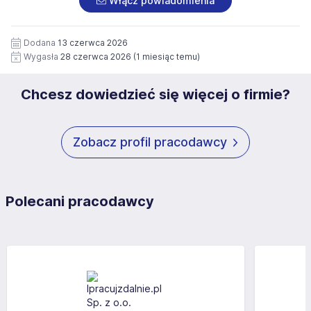
Włącz powiadomienia
wizerunku), na potrzeby przyszłych rekrutacji przez okres
siedziby administratora.
12 miesięcy. Zgoda jest dobrowolna i może być w każdym
Pełną treść Klauzuli znajdzie Pan/Pani pod adresem:
czasie wycofana.
Dodana
13 czerwca 2026
https://www.workprofit.pl/klauzula-informacyjna.html
Wygasła
28 czerwca 2026
(1 miesiąc temu)
Chcesz dowiedzieć się więcej o firmie?
Zobacz profil pracodawcy
Polecani pracodawcy