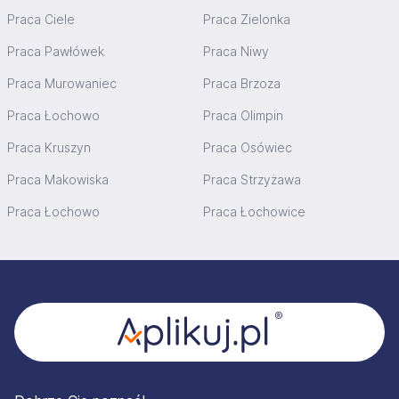
Praca Ciele
Praca Zielonka
Praca Pawłówek
Praca Niwy
Praca Murowaniec
Praca Brzoza
Praca Łochowo
Praca Olimpin
Praca Kruszyn
Praca Osówiec
Praca Makowiska
Praca Strzyżawa
Praca Łochowo
Praca Łochowice
Stopka