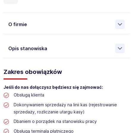
O firmie
Opis stanowiska
Założona w 2001 Agencja Pracy Tymczasowej, Agencja
Pośrednictwa Pracy i Doradztwa Personalnego Work &
Zakres obowiązków
Profit jest obecnie jedną z największych niezależnych
polskich agencji zatrudnienia. W ciągu wielu lat naszej
działalności daliśmy pracę przeszło 50 000 pracowników
Jeśli do nas dołączysz będziesz się zajmować:
w całym kraju. Skutecznie znajdujemy pracowników dla
Obsługą klienta
największych firm, jak również małych rodzinnych
przedsiębiorstw w Polsce. Agencja jest wpisana pod nr
Dokonywaniem sprzedaży na linii kas (rejestrowanie
396 w Krajowym Rejestrze Agencji Zatrudnienia.
sprzedaży, rozliczanie utargu kasy)
Obecnie dla naszego Klienta, poszukujemy osób do pracy
Dbaniem o porządek na stanowisku pracy
na stanowisko:
Obsługą terminala płatniczego