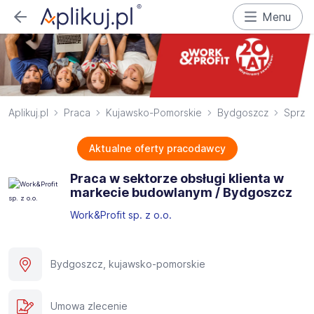
Menu
Aplikuj.pl
Praca
Kujawsko-Pomorskie
Bydgoszcz
Sprze
Aktualne oferty pracodawcy
Praca w sektorze obsługi klienta w
markecie budowlanym / Bydgoszcz
Work&Profit sp. z o.o.
Bydgoszcz, kujawsko-pomorskie
Umowa zlecenie