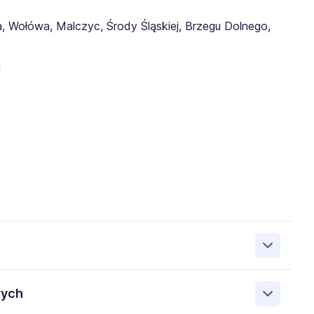
 Wołówa, Malczyc, Środy Śląskiej, Brzegu Dolnego,
i
.A. 00-833 Warszawa ul. SIENNA 75, NIP: 8971655469. Moje
wych
ez Administratora. Wiem, że przysługują mi następujące