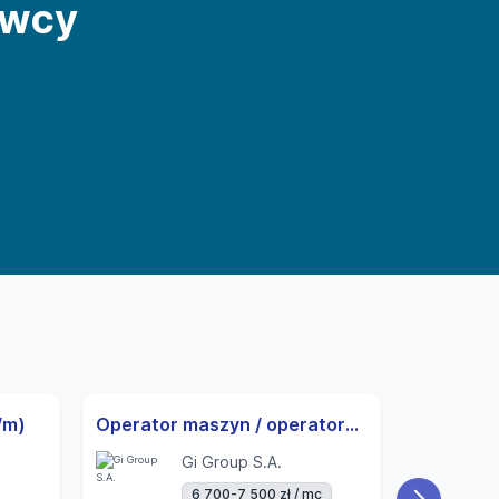
awcy
/m)
Operator maszyn / operatorka maszyn | 3-zmiany | UoP | od zaraz
Gi Group S.A.
6 700-7 500 zł / mc