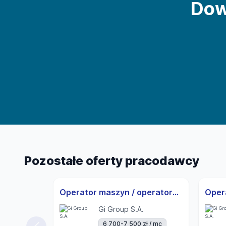
Dow
Pozostałe oferty pracodawcy
Operator maszyn / operatorka maszyn | 3-zmiany | UoP | od zaraz
Oper
Gi Group S.A.
6 700-7 500 zł / mc