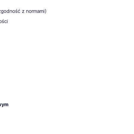
 zgodność z normami)
ości
wym