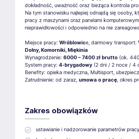
dokładność, uważność oraz bieżąca kontrola pro
Na tym stanowisku najlepiej odnajdą się osoby, k
pracy z maszynami oraz panelami komputerowymi
nieprawidłowości i odpowiednio na nie zareagow
Miejsce pracy:
Wróblowic
e, darmowy transport:
Dolny, Komorniki, Miękinia
Wynagrodzenie:
6000 – 7400 zł brutto
(ok. 440
System pracy:
4-brygadowy
(2 dni / 2 noce / 4 
Benefity: opieka medyczna, Multisport, ubezpiec
Zatrudnienie: od zaraz,
umowa o pracę
, okres 
Zakres obowiązków
ustawianie i nadzorowanie parametrów prac