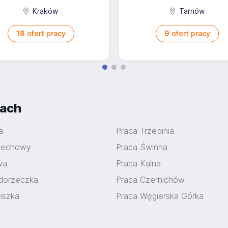
Kraków
Tarnów
18
ofert pracy
9
ofert pracy
iach
a
Praca Trzebinia
ziechowy
Praca Świnna
wa
Praca Kalna
dorzeczka
Praca Czernichów
iszka
Praca Węgierska Górka