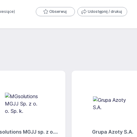
miesiące)
Obserwuj
Udostępnij / drukuj
olutions MGJJ sp. z o....
Grupa Azoty S.A.