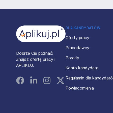
Stopka
DLA KANDYDATÓW
Oferty pracy
Pracodawcy
Dobrze Cię poznać!
Porady
Znajdź ofertę pracy i
APLIKUJ.
Konto kandydata
Regulamin dla kandydat
Facebook
Linked In
Instagram
Instagram
Powiadomienia