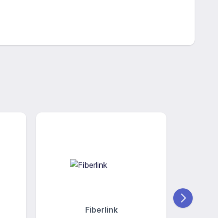
Fiberlink
PONA