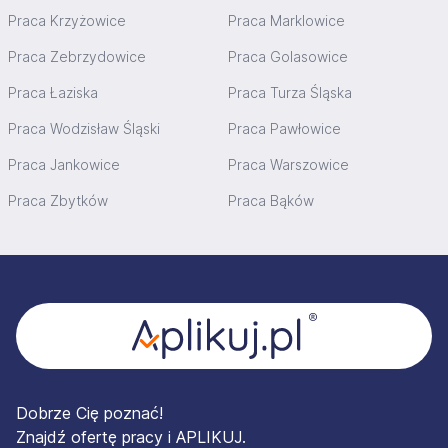
Praca Krzyżowice
Praca Marklowice
Praca Zebrzydowice
Praca Golasowice
Praca Łaziska
Praca Turza Śląska
Praca Wodzisław Śląski
Praca Pawłowice
Praca Jankowice
Praca Warszowice
Praca Zbytków
Praca Bąków
Stopka
Dobrze Cię poznać!
Znajdź ofertę pracy i APLIKUJ.