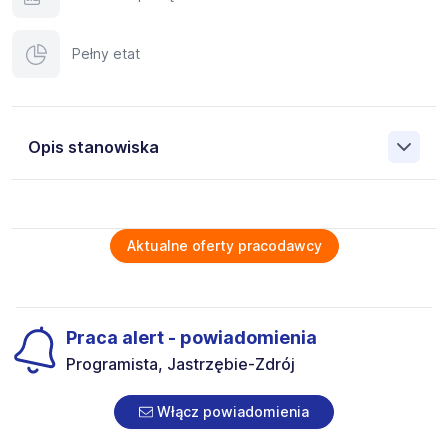
Pełny etat
Opis stanowiska
Niemiecka agencja rekrutacyjna Sepada poszukuje dla
swojego klienta pracowników na stanowisko: Operator
CNC (tokarz, frezer, szlifierz)
Aktualne oferty pracodawcy
Operator CNC / tokarz / frezer / szlifierz praca w
Niemczech (k/m/n)
Obowiązki
Praca alert - powiadomienia
Obsługa i ustawianie maszyn CNC (tokarki, frezarki)
Wczytywanie i edycja programów CNC (np. Siemens
Programista, Jastrzębie-Zdrój
Sinumerik, Fanuc, Heidenhain)
Przygotowanie maszyny do pracy (montaż narzędzi,
Włącz powiadomienia
ustawianie parametrów)
Kontrola jakości wykonanych detali (pomiary, zgodność z