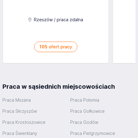
Start: od zaraz
Lokalizacja: różne miejscowości na terenie całych Niemiec
różne lokalizacje na terenie Niemiec, start: od zaraz
Aplikuj
Rzeszów / praca zdalna
105
ofert pracy
Praca w sąsiednich miejscowościach
Praca Mszana
Praca Połomia
Praca Skrzyszów
Praca Gołkowice
Praca Krostoszowice
Praca Godów
Praca Świerklany
Praca Pielgrzymowice