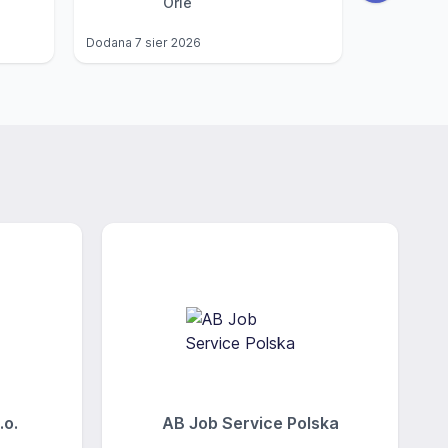
Orle
Dodana
7 sier 2026
Dodana
7 si
.o.
AB Job Service Polska