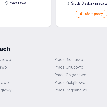
Warszawa
Środa Śląska / praca 
41
ofert pracy
iach
echowo
Praca Biedrusko
iewo
Praca Chludowo
Praca Golęczewo
czewo
Praca Zielątkowo
egłowy
Praca Bogdanowo