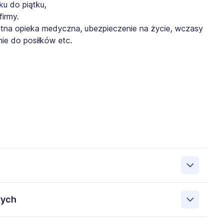
u do piątku,
irmy.
atna opieka medyczna, ubezpieczenie na życie, wczasy
ie do posiłków etc.
.A. 00-833 Warszawa ul. SIENNA 75, NIP: 8971655469. Moje
wych
ez Administratora. Wiem, że przysługują mi następujące
awo do ich sprostowania, prawo do usunięcia danych,