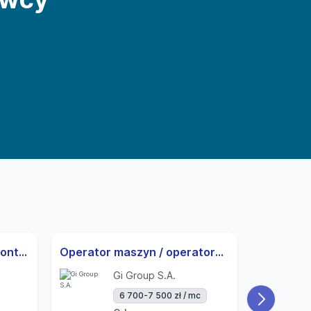
Pracownik budowlany - montaż systemów sprężania (k/m)
Operator maszyn / operatorka maszyn | 3-zmiany | UoP | od zaraz
Gi Group S.A.
6 700-7 500 zł / mc