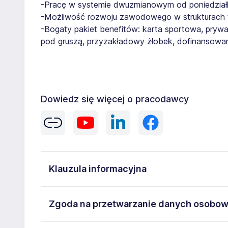
-Pracę w systemie dwuzmianowym od poniedziałk
-Możliwość rozwoju zawodowego w strukturach f
-Bogaty pakiet benefitów: karta sportowa, pryw
pod gruszą, przyzakładowy żłobek, dofinansowan
Dowiedz się więcej o pracodawcy
Klauzula informacyjna
Administratorem danych osobowych jest Gi Group S
Zgoda na przetwarzanie danych osobo
dane osobowe przetwarzane są w celu rekrutacji prz
prawa: prawo żądania dostępu do swoich danych, pr