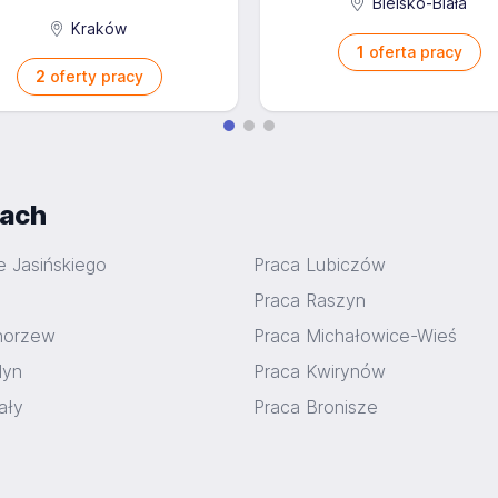
Bielsko-Biała
Kraków
1
oferta pracy
2
oferty pracy
iach
e Jasińskiego
Praca Lubiczów
Praca Raszyn
horzew
Praca Michałowice-Wieś
dyn
Praca Kwirynów
ały
Praca Bronisze