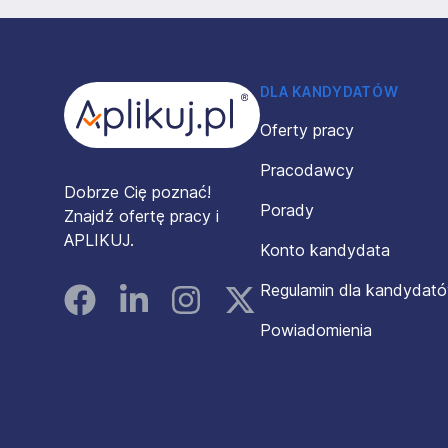
Stopka
DLA KANDYDATÓW
Oferty pracy
Pracodawcy
Dobrze Cię poznać!
Porady
Znajdź ofertę pracy i
APLIKUJ.
Konto kandydata
Regulamin dla kandydat
Facebook
Linked In
Instagram
Instagram
Powiadomienia