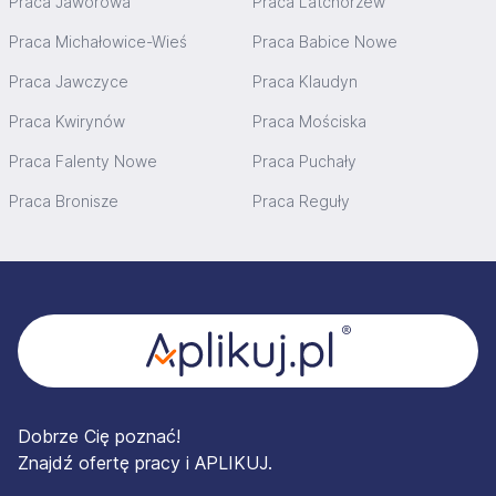
Praca Jaworowa
Praca Latchorzew
Praca Michałowice-Wieś
Praca Babice Nowe
Praca Jawczyce
Praca Klaudyn
Praca Kwirynów
Praca Mościska
Praca Falenty Nowe
Praca Puchały
Praca Bronisze
Praca Reguły
Stopka
Dobrze Cię poznać!
Znajdź ofertę pracy i APLIKUJ.