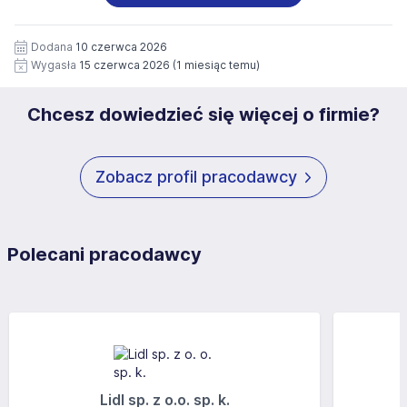
wizerunku), na potrzeby przyszłych rekrutacji przez okres
siedziby administratora.
12 miesięcy. Zgoda jest dobrowolna i może być w każdym
Pełną treść Klauzuli znajdzie Pan/Pani pod adresem:
czasie wycofana.
Dodana
10 czerwca 2026
https://www.workprofit.pl/klauzula-informacyjna.html
Wygasła
15 czerwca 2026
(1 miesiąc temu)
Chcesz dowiedzieć się więcej o firmie?
Zobacz profil pracodawcy
Polecani pracodawcy
Lidl sp. z o.o. sp. k.