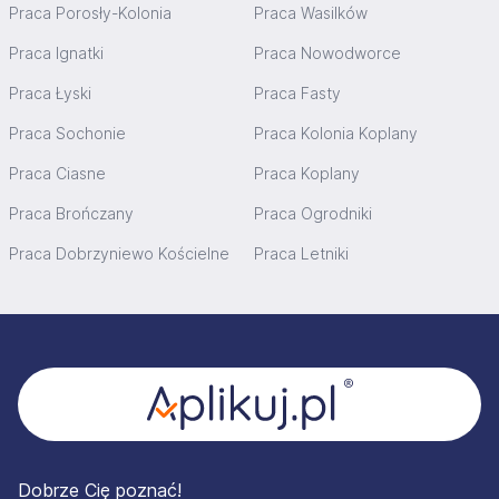
Praca Porosły-Kolonia
Praca Wasilków
Praca Ignatki
Praca Nowodworce
Praca Łyski
Praca Fasty
Praca Sochonie
Praca Kolonia Koplany
Praca Ciasne
Praca Koplany
Praca Brończany
Praca Ogrodniki
Praca Dobrzyniewo Kościelne
Praca Letniki
Stopka
Dobrze Cię poznać!