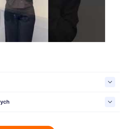
zanie przez Work&Profit Sp. z o.o., ul. 11 Listopada 60-62,
wych
 zgłoszeniu rekrutacyjnym w celu prowadzenia rekrutacji
asie możesz cofnąć zgodę, kontaktując się z nami pod
bowych przez Work & Profit Agencja Pracy Tymczasowej
: 5471988634 zawartych w załączonych dokumentach