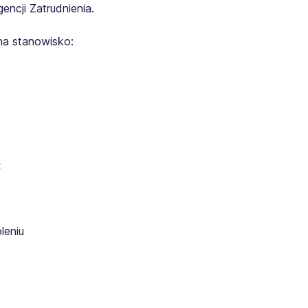
ncji Zatrudnienia.
na stanowisko:
:
leniu