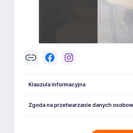
Klauzula informacyjna
Klikając w przycisk „Wyślij” zgadzasz się na przetwar
Zgoda na przetwarzanie danych osobo
43-300 Bielsko-Biała danych osobowych zawartych w
na stanowisko wskazane w ogłoszeniu. W każdym cz
Wyrażam zgodę na przetwarzanie moich danych oso
adresem
poczta@workprofit.pl
43-300 Bielsko-Biała ul. 11 Listopada 60-62 , NIP