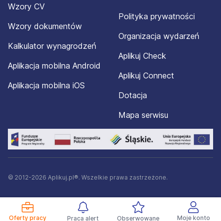
Wzory CV
Polityka prywatności
Wzory dokumentów
Organizacja wydarzeń
Kalkulator wynagrodzeń
Aplikuj Check
Aplikacja mobilna Android
Aplikuj Connect
Aplikacja mobilna iOS
Dotacja
Mapa serwisu
© 2012-2026 Aplikuj.pl®. Wszelkie prawa zastrzeżone.
Oferty pracy
Moje konto
Praca alert
Obserwowane