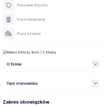
Pracownik fizyczny
Praca stacjonarna
Praca od zaraz
O firmie
Opis stanowiska
Dla naszego klienta - producenta komponentów i struktur
dla przemysłu lotniczego - poszukujemy osoby na
Zakres obowiązków
stanowisko:
Malarz / Malarka