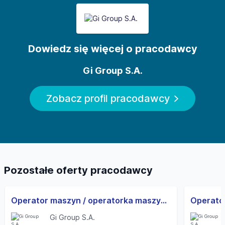
Dowiedz się więcej o pracodawcy
Gi Group S.A.
Zobacz profil pracodawcy
Pozostałe oferty pracodawcy
Operator maszyn / operatorka maszyn | 3-zmiany | UoP | od zaraz
Operato
Gi Group S.A.