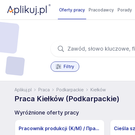
Oferty pracy
Pracodawcy
Porady
Filtry
Aplikuj.pl
Praca
Podkarpackie
Kiełków
Praca Kiełków (Podkarpackie)
Wyróżnione oferty pracy
Pracownik produkcji (K/M) / Працівники продукції Huber-Suhner (K/M)
Cieśla s