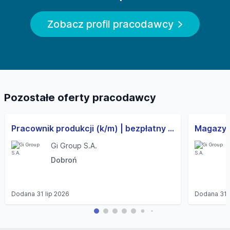
Zobacz profil pracodawcy
Pozostałe oferty pracodawcy
Pracownik produkcji (k/m) | bezpłatny transport | wolne weekendy
Gi Group S.A.
Dobroń
Dodana
31 lip 2026
Dodana
31 