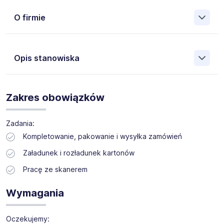
O firmie
Opis stanowiska
Pracownik magazynu (K/M) // bez doświadczenia
Zakres obowiązków
Miejsce pracy: Gądki (darmowy dojazd)
Zadania:
Kompletowanie, pakowanie i wysyłka zamówień
Załadunek i rozładunek kartonów
Pracę ze skanerem
Wymagania
Oczekujemy: