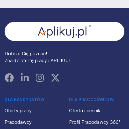
Stopka
Dobrze Cię poznać!
Znajdź ofertę pracy i APLIKUJ.
Facebook
Linked In
Instagram
Instagram
DLA KANDYDATÓW
DLA PRACODAWCÓW
Oferty pracy
Oferta i cennik
Pracodawcy
Profil Pracodawcy 360°