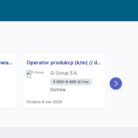
Operator produkcji - ustawiacz (k/m)
Operator produkcji (k/m) // do 6.400 zł
Operator
Gi Group S.A.
5 000-6 400 zł / mc
Ostrów
Dodana
8 sier 2026
Dodana
8 si