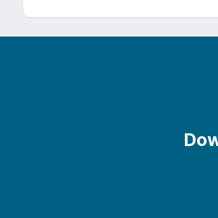
dot. zgłoszeń sygnalistów można dokonać pod nas
Dow