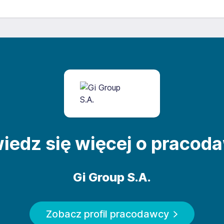
tępującym adresem:
https://gigroupholding.vco.ey.com/
iedz się więcej o pracod
Gi Group S.A.
Zobacz profil pracodawcy