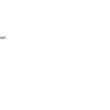
ień
m