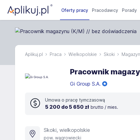
Oferty pracy
Pracodawcy
Porady
Aplikuj.pl
Praca
Wielkopolskie
Skoki
Magazyn
Pracownik magazyn
Gi Group S.A.
Umowa o pracę tymczasową
5 200 do 5 650 zł
brutto / mies.
Skoki, wielkopolskie
pow. wągrowiecki