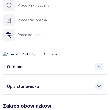
Pracownik fizyczny
Praca stacjonarna
Praca od zaraz
O firmie
Opis stanowiska
Dla naszego klienta - producenta komponentów i struktur
dla przemysłu lotniczego - poszukujemy osoby na
Zakres obowiązków
stanowisko:
Operator / Operatorka Obrabiarek CNC