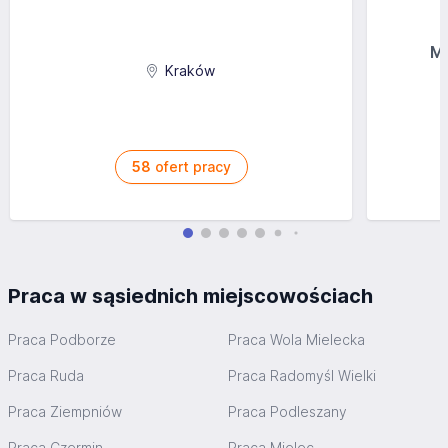
MG
Kraków
58
ofert pracy
Praca w sąsiednich miejscowościach
Praca Podborze
Praca Wola Mielecka
Praca Ruda
Praca Radomyśl Wielki
Praca Ziempniów
Praca Podleszany
Praca Czermin
Praca Mielec