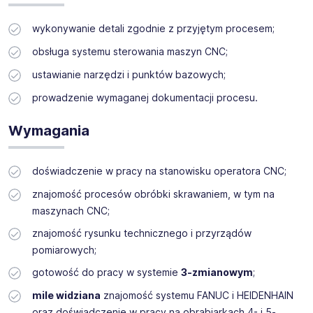
wykonywanie detali zgodnie z przyjętym procesem;
Miejsce pracy: Mielec
System pracy: 3 zmianowy
obsługa systemu sterowania maszyn CNC;
ustawianie narzędzi i punktów bazowych;
prowadzenie wymaganej dokumentacji procesu.
Wymagania
doświadczenie w pracy na stanowisku operatora CNC;
znajomość procesów obróbki skrawaniem, w tym na
maszynach CNC;
znajomość rysunku technicznego i przyrządów
pomiarowych;
gotowość do pracy w systemie
3-zmianowym
;
mile widziana
znajomość systemu FANUC i HEIDENHAIN
oraz doświadczenie w pracy na obrabiarkach 4- i 5-