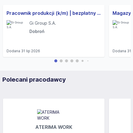
Pracownik produkcji (k/m) | bezpłatny transport | wolne weekendy
Gi Group S.A.
Dobroń
Dodana
31 lip 2026
Dodana
31 
Polecani pracodawcy
ATERIMA WORK