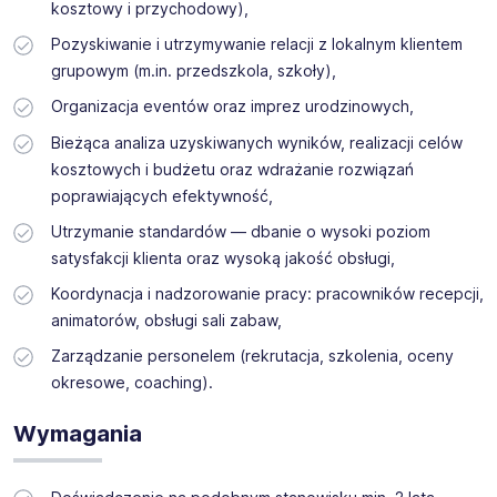
kosztowy i przychodowy),
elementów fitnessowej ekspansji realizowanej przez sieć
klubów Xtreme Fitness Gyms.
Pozyskiwanie i utrzymywanie relacji z lokalnym klientem
grupowym (m.in. przedszkola, szkoły),
Organizacja eventów oraz imprez urodzinowych,
Bieżąca analiza uzyskiwanych wyników, realizacji celów
kosztowych i budżetu oraz wdrażanie rozwiązań
poprawiających efektywność,
Utrzymanie standardów — dbanie o wysoki poziom
satysfakcji klienta oraz wysoką jakość obsługi,
Koordynacja i nadzorowanie pracy: pracowników recepcji,
animatorów, obsługi sali zabaw,
Zarządzanie personelem (rekrutacja, szkolenia, oceny
okresowe, coaching).
Wymagania