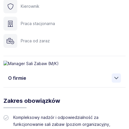
Kierownik
Praca stacjonarna
Praca od zaraz
O firmie
Xtreme Kids to powstające w całej Polsce miejsca
przyjazne dzieciom i rodzicom. Koncepcja oparta jest o
Zakres obowiązków
zdrowy tryb życia i propagowanie dobrych nawyków w
dziedzinie sportu oraz zdrowego odżywiania. Głównym
założeniem Xtreme Kids jest stworzenie przestrzeni
Kompleksowy nadzór i odpowiedzialność za
rekreacyjno-sportowej, która umożliwi dzieciom zarówno
funkcjonowanie sali zabaw (poziom organizacyjny,
rozwój fizyczny, jak i intelektualny. Jest to kolejny z