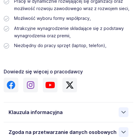
Pracę w dynamicznie rozwijającej się organizacji oraz
możliwość rozwoju zawodowego wraz z rozwojem sieci,
Możliwość wyboru formy współpracy,
Atrakcyjne wynagrodzenie składające się z podstawy
wynagrodzenia oraz premii,
Niezbędny do pracy sprzęt (laptop, telefon),
Dowiedz się więcej o pracodawcy
Klauzula informacyjna
Administratorem danych osobowych jest XF FRANCHISE
Zgoda na przetwarzanie danych osobowych
SPÓŁKA Z OGRANICZONĄ ODPOWIEDZIALNOŚCIĄ 33-100