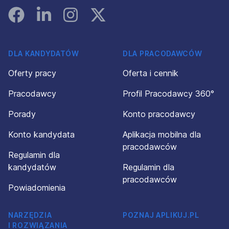
Facebook
Linked In
Instagram
Instagram
DLA KANDYDATÓW
DLA PRACODAWCÓW
Oferty pracy
Oferta i cennik
Pracodawcy
Profil Pracodawcy 360°
Porady
Konto pracodawcy
Konto kandydata
Aplikacja mobilna dla
pracodawców
Regulamin dla
kandydatów
Regulamin dla
pracodawców
Powiadomienia
NARZĘDZIA
POZNAJ APLIKUJ.PL
I ROZWIĄZANIA