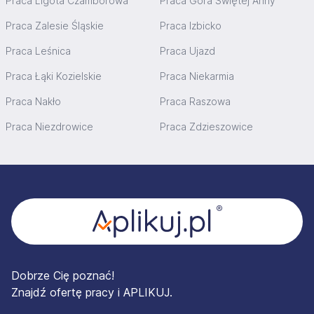
Praca Ligota Czamborowa
Praca Góra Świętej Anny
Praca Zalesie Śląskie
Praca Izbicko
Praca Leśnica
Praca Ujazd
Praca Łąki Kozielskie
Praca Niekarmia
Praca Nakło
Praca Raszowa
Praca Niezdrowice
Praca Zdzieszowice
Stopka
Dobrze Cię poznać!
Znajdź ofertę pracy i APLIKUJ.