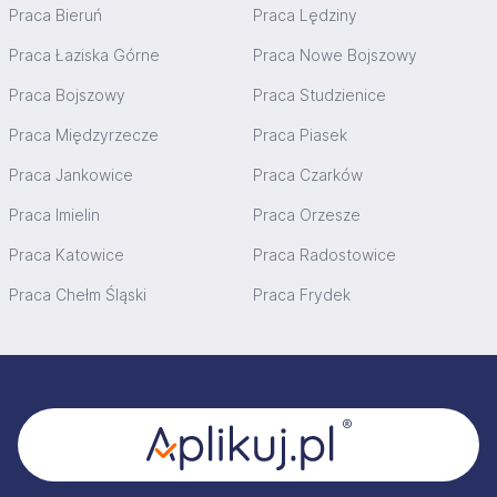
Praca Bieruń
Praca Lędziny
Praca Łaziska Górne
Praca Nowe Bojszowy
Praca Bojszowy
Praca Studzienice
Praca Międzyrzecze
Praca Piasek
Praca Jankowice
Praca Czarków
Praca Imielin
Praca Orzesze
Praca Katowice
Praca Radostowice
Praca Chełm Śląski
Praca Frydek
Stopka