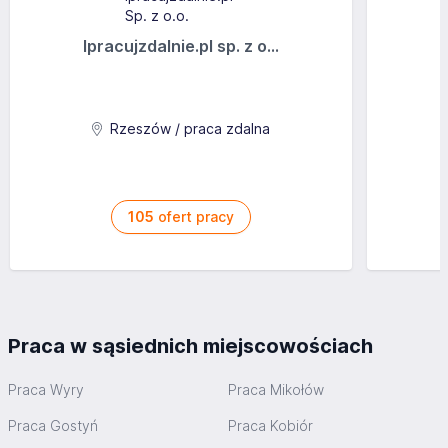
ciekawych projektów
szkolenia
przyjemną atmosferę pracy
Ipracujzdalnie.pl sp. z o...
Aplikuj
Rzeszów / praca zdalna
105
ofert pracy
Praca w sąsiednich miejscowościach
Praca Wyry
Praca Mikołów
Praca Gostyń
Praca Kobiór