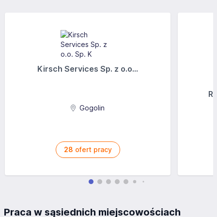
Kirsch Services Sp. z o.o...
Ra
Gogolin
28
ofert pracy
Praca w sąsiednich miejscowościach