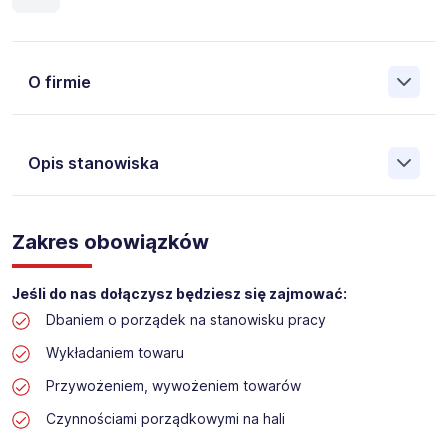
O firmie
Opis stanowiska
Założona w 2001 Agencja Pracy Tymczasowej, Agencja
Pośrednictwa Pracy i Doradztwa Personalnego Work &
Zakres obowiązków
Profit jest obecnie jedną z największych niezależnych
polskich agencji zatrudnienia. W ciągu wielu lat naszej
działalności daliśmy pracę przeszło 50 000 pracowników
Jeśli do nas dołączysz będziesz się zajmować:
w całym kraju. Skutecznie znajdujemy pracowników dla
Dbaniem o porządek na stanowisku pracy
największych firm, jak również małych rodzinnych
przedsiębiorstw w Polsce. Agencja jest wpisana pod nr
Wykładaniem towaru
396 w Krajowym Rejestrze Agencji Zatrudnienia.
Przywożeniem, wywożeniem towarów
Obecnie dla naszego Klienta, poszukujemy osób na
Czynnościami porządkowymi na hali
stanowisko: