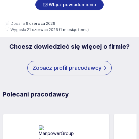
załączonych dokumentach aplikacyjnych (w tym
pod numerem 33 816 64 09 lub pisemnie na adres
Włącz powiadomienia
wizerunku), na potrzeby przyszłych rekrutacji przez okres
siedziby administratora.
12 miesięcy. Zgoda jest dobrowolna i może być w każdym
Pełną treść Klauzuli znajdzie Pan/Pani pod adresem:
czasie wycofana.
Dodana
6 czerwca 2026
https://www.workprofit.pl/klauzula-informacyjna.html
Wygasła
21 czerwca 2026
(1 miesiąc temu)
Chcesz dowiedzieć się więcej o firmie?
Zobacz profil pracodawcy
Polecani pracodawcy