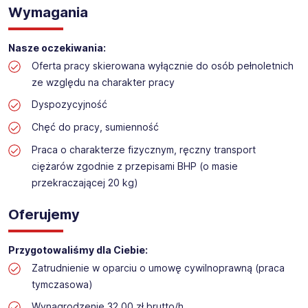
Praca na hali w sklepie budowlanym
Wymagania
Lokalizacja: Zgorzelec
Nasze oczekiwania:
Oferta pracy skierowana wyłącznie do osób pełnoletnich
ze względu na charakter pracy
Dyspozycyjność
Chęć do pracy, sumienność
Praca o charakterze fizycznym, ręczny transport
ciężarów zgodnie z przepisami BHP (o masie
przekraczającej 20 kg)
Oferujemy
Przygotowaliśmy dla Ciebie:
Zatrudnienie w oparciu o umowę cywilnoprawną (praca
tymczasowa)
Wynagrodzenie 32,00 zł brutto/h