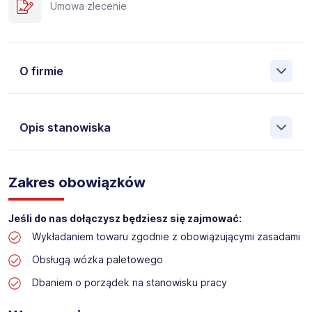
Umowa zlecenie
O firmie
Opis stanowiska
Założona w 2001 Agencja Pracy Tymczasowej, Agencja
Pośrednictwa Pracy i Doradztwa Personalnego Work &
Zakres obowiązków
Profit jest obecnie jedną z największych niezależnych
polskich agencji zatrudnienia. W ciągu wielu lat naszej
działalności daliśmy pracę przeszło 50 000 pracowników
Jeśli do nas dołączysz będziesz się zajmować:
w całym kraju. Skutecznie znajdujemy pracowników dla
Wykładaniem towaru zgodnie z obowiązującymi zasadami
największych firm, jak również małych rodzinnych
przedsiębiorstw w Polsce. Agencja jest wpisana pod nr
Obsługą wózka paletowego
396 w Krajowym Rejestrze Agencji Zatrudnienia.
Dbaniem o porządek na stanowisku pracy
Obecnie dla naszego Klienta, poszukujemy osób na
stanowisko: