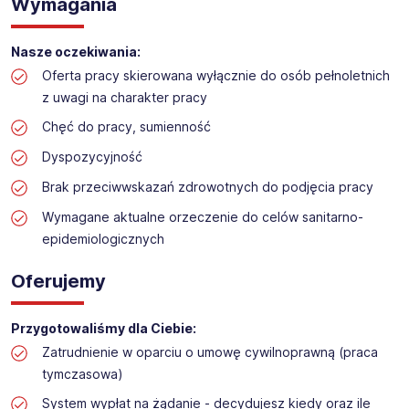
Wymagania
Praca na hali dział słone/słodkie w markecie
spożywczym
Nasze oczekiwania:
Lokalizacja: Jankach
Oferta pracy skierowana wyłącznie do osób pełnoletnich
z uwagi na charakter pracy
Chęć do pracy, sumienność
Dyspozycyjność
Brak przeciwwskazań zdrowotnych do podjęcia pracy
Wymagane aktualne orzeczenie do celów sanitarno-
epidemiologicznych
Oferujemy
Przygotowaliśmy dla Ciebie:
Zatrudnienie w oparciu o umowę cywilnoprawną (praca
tymczasowa)
System wypłat na żądanie - decydujesz kiedy oraz ile