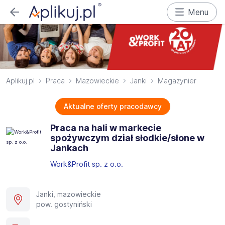
Menu
Aplikuj.pl
Praca
Mazowieckie
Janki
Magazynier
Aktualne oferty pracodawcy
Praca na hali w markecie
spożywczym dział słodkie/słone w
Jankach
Work&Profit sp. z o.o.
Janki, mazowieckie
pow. gostyniński