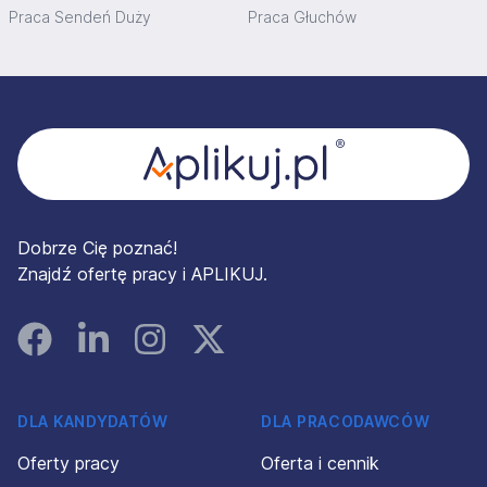
Praca Sendeń Duży
Praca Głuchów
Stopka
Dobrze Cię poznać!
Znajdź ofertę pracy i APLIKUJ.
Facebook
Linked In
Instagram
Instagram
DLA KANDYDATÓW
DLA PRACODAWCÓW
Oferty pracy
Oferta i cennik