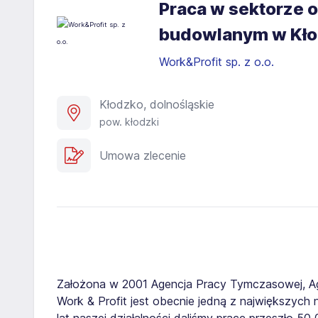
Praca w sektorze o
budowlanym w Kł
Work&Profit sp. z o.o.
Kłodzko, dolnośląskie
pow. kłodzki
Umowa zlecenie
Założona w 2001 Agencja Pracy Tymczasowej, A
Work & Profit jest obecnie jedną z największych n
lat naszej działalności daliśmy pracę przeszło 5