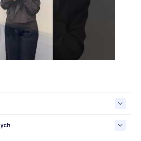
zanie przez Work&Profit Sp. z o.o., ul. 11 Listopada 60-62,
wych
 zgłoszeniu rekrutacyjnym w celu prowadzenia rekrutacji
asie możesz cofnąć zgodę, kontaktując się z nami pod