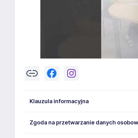
Klauzula informacyjna
Klikając w przycisk „Wyślij” zgadzasz się na przetwar
Zgoda na przetwarzanie danych osobo
43-300 Bielsko-Biała danych osobowych zawartych w
na stanowisko wskazane w ogłoszeniu. W każdym cz