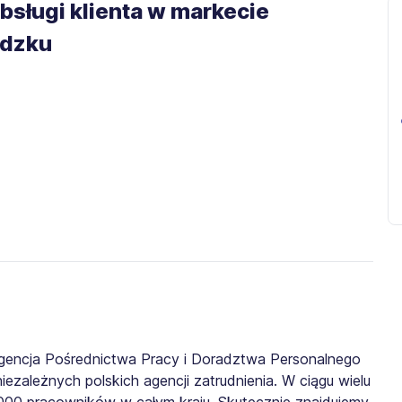
bsługi klienta w markecie
odzku
gencja Pośrednictwa Pracy i Doradztwa Personalnego
iezależnych polskich agencji zatrudnienia. W ciągu wielu
0 000 pracowników w całym kraju. Skutecznie znajdujemy