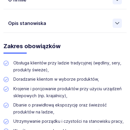
Współpracujemy z największymi firmami w Polsce, które
chcą wspierać zawodowo i zatrudniać razem z nami osoby
Opis stanowiska
niepełnosprawne na różnych stanowiskach. Zatrudnianie
osób z niepełnosprawnościami oraz promowanie ich
aktywizacji zawodowej to nasz priorytet, który z
Dla naszego klienta, w ramach aktywizacji zawodowej,
powodzeniem realizujemy od wielu lat.
poszukujemy kandydatów z
orzeczeniem o
Zakres obowiązków
niepełnosprawności
, na stanowisko
Sprzedawca -Lada
Tradycyjna (K,M) w miejscowości Kleszczów.
Obsługa klientów przy ladzie tradycyjnej (wędliny, sery,
produkty świeże),
Doradzanie klientom w wyborze produktów,
Krojenie i porcjowanie produktów przy użyciu urządzeń
sklepowych (np. krajalnicy),
Dbanie o prawidłową ekspozycję oraz świeżość
produktów na ladzie,
Utrzymywanie porządku i czystości na stanowisku pracy,