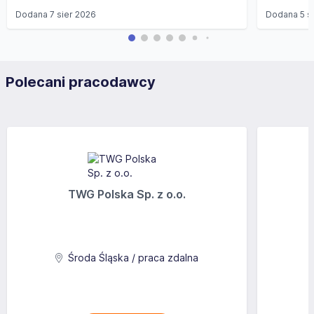
Dodana
7 sier 2026
Dodana
5 s
Polecani pracodawcy
TWG Polska Sp. z o.o.
Środa Śląska / praca zdalna