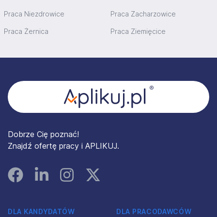
Praca Niezdrowice
Praca Zacharzowice
Praca Żernica
Praca Ziemięcice
Stopka
Dobrze Cię poznać!
Znajdź ofertę pracy i APLIKUJ.
Facebook
Linked In
Instagram
Instagram
DLA KANDYDATÓW
DLA PRACODAWCÓW