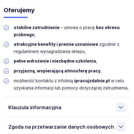
Oferujemy
stabilne zatrudnienie
– umowa o pracę
bez okresu
próbnego
,
atrakcyjne benefity i premie uznaniowe
zgodnie z
regulaminem wynagradzania sklepu,
pełne wdrożenie i niezbędne szkolenia
,
przyjazną, wspierającą atmosferę pracy
,
możliwość kontaktu z infolinią
ipracujzdalnie.pl
w celu
uzyskania informacji lub pomocy dotyczącej zatrudnienia.
Klauzula informacyjna
Administratorem danych osobowych jest
Zgoda na przetwarzanie danych osobowych
iPRACUJZDALNIE.pl Sp. z o.o. 35-241 Rzeszów Lubelska