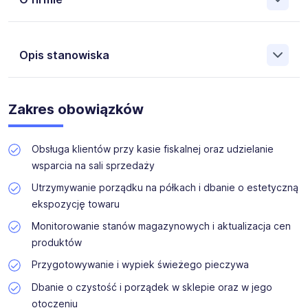
Współpracujemy z największymi firmami w Polsce, które
chcą wspierać zawodowo i zatrudniać razem z nami osoby
Opis stanowiska
niepełnosprawne na różnych stanowiskach. Zatrudnianie
osób z niepełnosprawnościami oraz promowanie ich
aktywizacji zawodowej to nasz priorytet, który z
Dla naszego klienta, w ramach aktywizacji zawodowej,
powodzeniem realizujemy od wielu lat.
poszukujemy kandydatów z
orzeczeniem o
Zakres obowiązków
niepełnosprawności
, na stanowisko
Kasjera-
Sprzedawcy w miejscowości Góra Kalwaria (K,M).
Obsługa klientów przy kasie fiskalnej oraz udzielanie
wsparcia na sali sprzedaży
Utrzymywanie porządku na półkach i dbanie o estetyczną
ekspozycję towaru
Monitorowanie stanów magazynowych i aktualizacja cen
produktów
Przygotowywanie i wypiek świeżego pieczywa
Dbanie o czystość i porządek w sklepie oraz w jego
otoczeniu