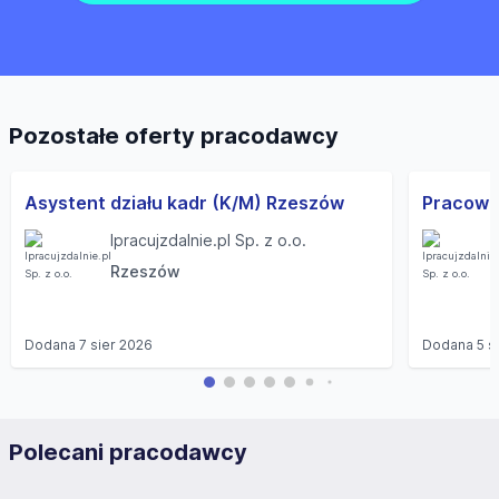
Pozostałe oferty pracodawcy
Asystent działu kadr (K/M) Rzeszów
Pracown
Ipracujzdalnie.pl Sp. z o.o.
Rzeszów
Dodana
7 sier 2026
Dodana
5 s
Polecani pracodawcy