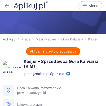
Menu
Aplikuj.pl
Praca
Mazowieckie
Góra Kalwaria
Kasjer
Aktualne oferty pracodawcy
Kasjer - Sprzedawca Góra Kalwaria
(K,M)
Ipracujzdalnie.pl Sp. z o.o.
Góra Kalwaria, mazowieckie
pow. piaseczyński
Umowa o pracę