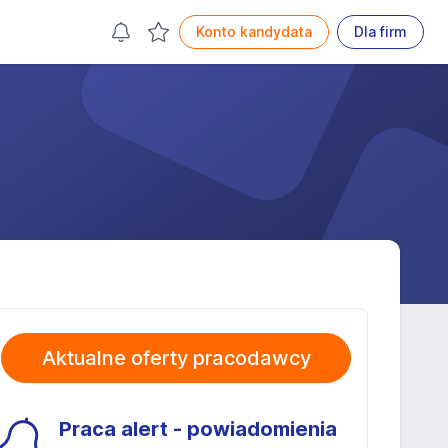
Konto kandydata
Dla firm
Aktualne oferty pracodawcy
Praca alert - powiadomienia