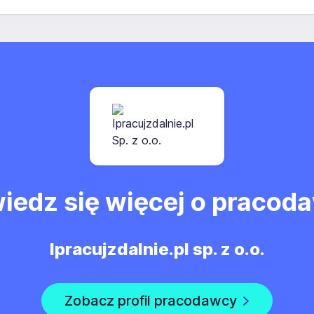
trzeby przyszłych rekrutacji przez okres 12 miesięcy.
 wycofana.
iedz się więcej o pracod
Ipracujzdalnie.pl sp. z o.o.
Zobacz profil pracodawcy