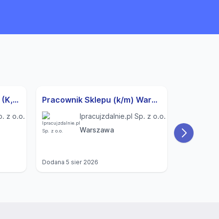
Specjalista ds. Rekrutacji (K,M) Modlnica
Pracownik Sklepu (k/m) Warszawa
p. z o.o.
Ipracujzdalnie.pl Sp. z o.o.
Warszawa
Dodana
5 sier 2026
Dodana
4 si