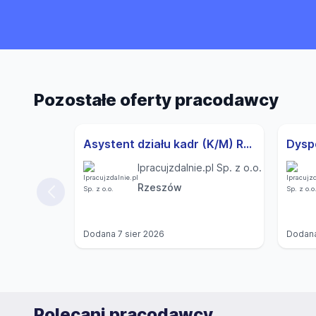
Pozostałe oferty pracodawcy
Asystent działu kadr (K/M) Rzeszów
Ipracujzdalnie.pl Sp. z o.o.
Rzeszów
Dodana
7 sier 2026
Dodan
Polecani pracodawcy