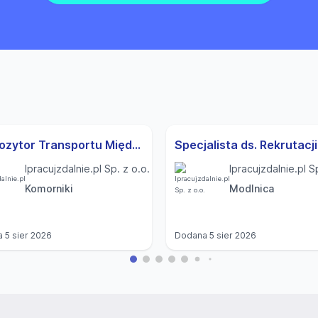
Dyspozytor Transportu Międzynarodowego (K,M)
Ipracujzdalnie.pl Sp. z o.o.
Ipracujzdalnie.pl S
Komorniki
Modlnica
a
5 sier 2026
Dodana
5 sier 2026