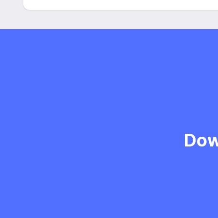
dokumentach aplikacyjnych (w tym wizerunku), na po
Zgoda jest dobrowolna i może być w każdym czasie
Dow