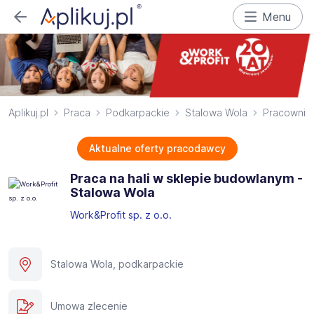
Menu
Aplikuj.pl
Praca
Podkarpackie
Stalowa Wola
Pracownik 
Aktualne oferty pracodawcy
Praca na hali w sklepie budowlanym -
Stalowa Wola​
Work&Profit sp. z o.o.
Stalowa Wola, podkarpackie
Umowa zlecenie