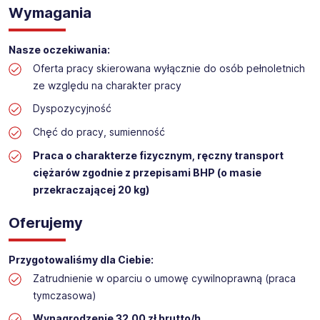
Wymagania
Praca na hali w sklepie budowlanym
Lokalizacja: Stalowa Wola​
Nasze oczekiwania:
Oferta pracy skierowana wyłącznie do osób pełnoletnich
ze względu na charakter pracy
Dyspozycyjność
Chęć do pracy, sumienność
Praca o charakterze fizycznym, ręczny transport
ciężarów zgodnie z przepisami BHP (o masie
przekraczającej 20 kg)
Oferujemy
Przygotowaliśmy dla Ciebie:
Zatrudnienie w oparciu o umowę cywilnoprawną (praca
tymczasowa)
Wynagrodzenie 32,00 zł brutto/h