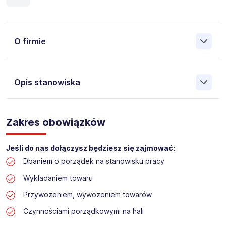
O firmie
Opis stanowiska
Założona w 2001 Agencja Pracy Tymczasowej, Agencja
Pośrednictwa Pracy i Doradztwa Personalnego Work &
Zakres obowiązków
Profit jest obecnie jedną z największych niezależnych
polskich agencji zatrudnienia. W ciągu wielu lat naszej
działalności daliśmy pracę przeszło 50 000 pracowników
Jeśli do nas dołączysz będziesz się zajmować:
w całym kraju. Skutecznie znajdujemy pracowników dla
Dbaniem o porządek na stanowisku pracy
największych firm, jak również małych rodzinnych
przedsiębiorstw w Polsce. Agencja jest wpisana pod nr
Wykładaniem towaru
396 w Krajowym Rejestrze Agencji Zatrudnienia.
Przywożeniem, wywożeniem towarów
Czynnościami porządkowymi na hali
Obecnie dla naszego Klienta, poszukujemy osób na
stanowisko: