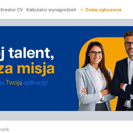
Kreator CV
Kalkulator wynagrodzeń
Dodaj ogłoszenie
anik