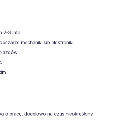
 2-3 lata
szarze mechaniki lub elektroniki
pojazdów
c
kim
a o pracę, docelowo na czas nieokreślony