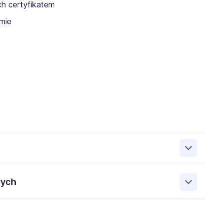
ch certyfikatem
rmie
wych
ciela 14 , 31-481 Kraków, NIP: 7342730461
i przez Administratora. Wiem, że przysługują mi
ych przez:Priority Sale - Marcin Sojka , ul. Kazimierza
h danych, prawo do ich sprostowania, prawo do usunięcia