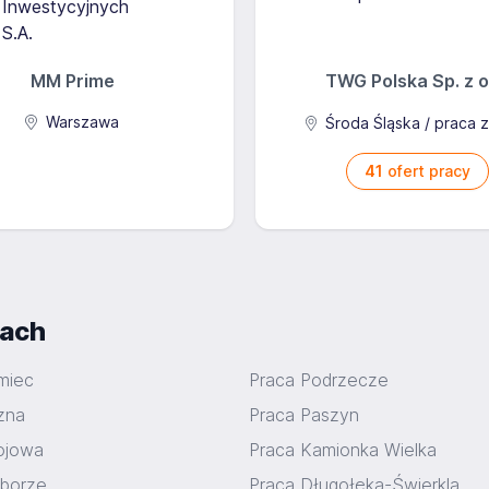
MM Prime
TWG Polska Sp. z o
Warszawa
Środa Śląska / praca 
41
ofert pracy
iach
miec
Praca Podrzecze
zna
Praca Paszyn
ojowa
Praca Kamionka Wielka
borze
Praca Długołęka-Świerkla