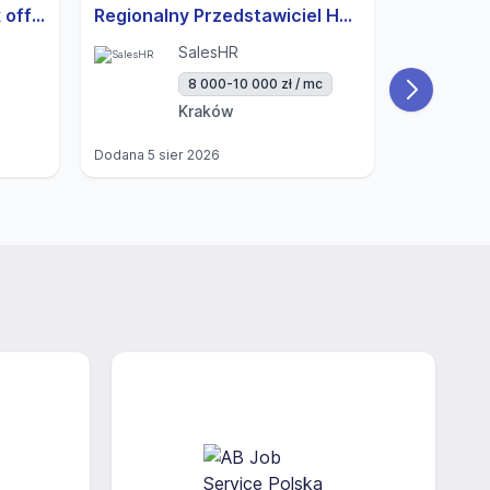
Junior Specjalista w back office z j.niemieckim B1
Regionalny Przedstawiciel Handlowy (samorządy - sektor publiczny)
SalesHR
8 000-10 000 zł / mc
Kraków
Dodana
5 sier 2026
Dodana
5 si