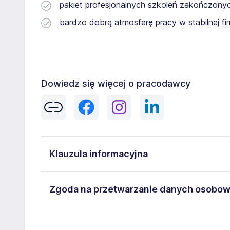
pakiet profesjonalnych szkoleń zakończony
bardzo dobrą atmosferę pracy w stabilnej fi
Dowiedz się więcej o pracodawcy
Klauzula informacyjna
Administratorem danych osobowych jest:
Zgoda na przetwarzanie danych osobo
Priority Sale - Marcin Sojka , ul. Kazimierza Odnowi
Moje dane osobowe przetwarzane są w celu rekrutacj
Wyrażam zgodę na przetwarzanie moich danych osobow
następujące prawa: prawo żądania dostępu do swoic