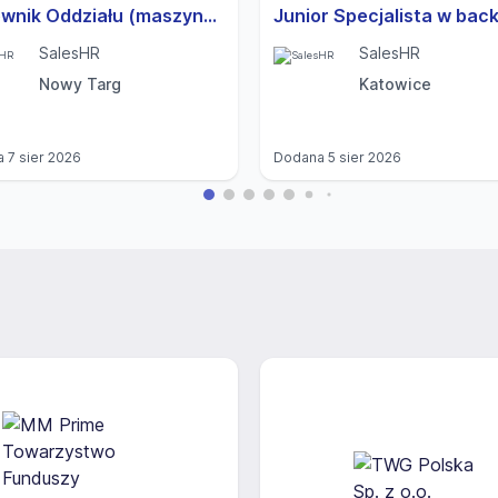
Kierownik Oddziału (maszyny rolnicze)
SalesHR
SalesHR
Nowy Targ
Katowice
a
7 sier 2026
Dodana
5 sier 2026