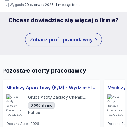
Wygasła
20 czerwca 2026
(1 miesiąc temu)
Chcesz dowiedzieć się więcej o firmie?
Zobacz profil pracodawcy
Pozostałe oferty pracodawcy
Młodszy Aparatowy (K/M) - Wydział Elektrociepłowni – Odsiarczanie
Grupa Azoty Zakłady Chemiczne POLICE S.A.
6 000 zł / mc
Police
Dodana
3 sier 2026
Dodana
3 s