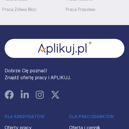
Praca Żółwia Błoć
Praca Przecław
Stopka
Dobrze Cię poznać!
Znajdź ofertę pracy i APLIKUJ.
Facebook
Linked In
Instagram
Instagram
DLA KANDYDATÓW
DLA PRACODAWCÓW
Oferty pracy
Oferta i cennik