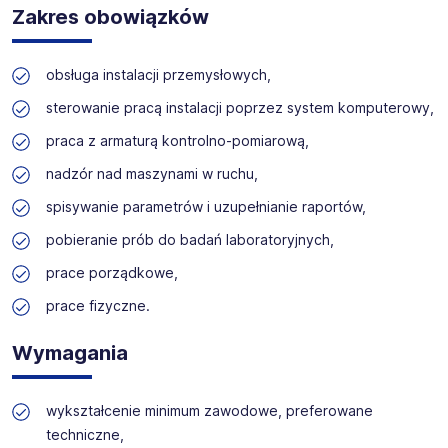
obecnie jest uczestnikiem indeksów WIG-CHEMIA, WIG,
kandydatów do pracy na stanowisku:
Osoba na
Zakres obowiązków
WIG-Poland. W sierpniu 2011 r. spółka weszła w skład
stanowisku produkcyjnym
największej polskiej grupy chemicznej i kluczowej grupy
kapitałowej branży nawozowo-chemicznej w Europie –
obsługa instalacji przemysłowych,
Miejsce pracy:
Police, ul. Kuźnicka 1
Grupy Azoty. Jednostką dominująca jest tarnowska
spółka- Grupa Azoty S.A.
sterowanie pracą instalacji poprzez system komputerowy,
Termin składania aplikacji:
20.06.2026 r.
praca z armaturą kontrolno-pomiarową,
nadzór nad maszynami w ruchu,
spisywanie parametrów i uzupełnianie raportów,
pobieranie prób do badań laboratoryjnych,
prace porządkowe,
prace fizyczne.
Wymagania
wykształcenie minimum zawodowe, preferowane
techniczne,