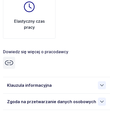
Elastyczny czas
pracy
Dowiedz się więcej o pracodawcy
Klauzula informacyjna
Administratorem danych osobowych jest APCOA PARKING
Zgoda na przetwarzanie danych osobowych
POLSKA SP. Z O. O. 00-124 Warszawa Rondo ONZ 1, NIP:
5260307689. Moje dane osobowe przetwarzane są w
celu rekrutacji przez Administratora. Wiem, że przysługują