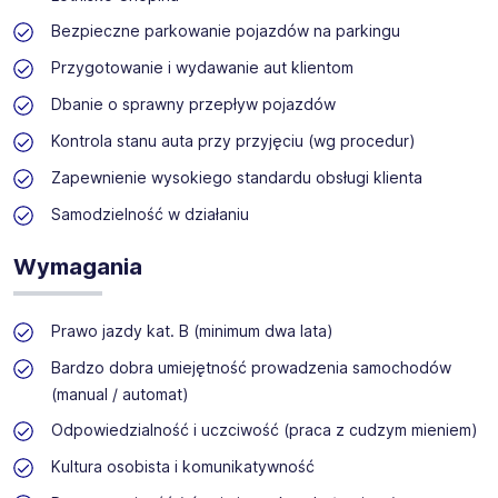
(parkingi miejskie i strefy płatnego parkowania),
Bezpieczne parkowanie pojazdów na parkingu
turystycznego, logistycznego oraz wielu innych. Przez
wiele lat działalności APCOA Polska zdobyła ogromne
Przygotowanie i wydawanie aut klientom
doświadczenie i kompetencje, które pomagają jej w
oferowaniu partnerom innowacyjnych produktów i usług.
Dbanie o sprawny przepływ pojazdów
Klienci parkingów APCOA Polska mogą korzystać z
Kontrola stanu auta przy przyjęciu (wg procedur)
najbardziej zaawansowanej w Europie aplikacji APCOA
FLOW, która ułatwia planowanie podróży i samo
Zapewnienie wysokiego standardu obsługi klienta
parkowanie. W Polsce działa ona już od 2019 roku, a jej
liczba użytkowników systematycznie rośnie.
Samodzielność w działaniu
Wymagania
Prawo jazdy kat. B (minimum dwa lata)
Bardzo dobra umiejętność prowadzenia samochodów
(manual / automat)
Odpowiedzialność i uczciwość (praca z cudzym mieniem)
Kultura osobista i komunikatywność