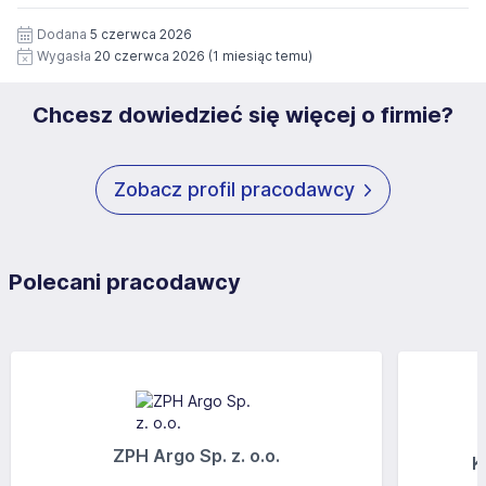
12 miesięcy. Zgoda jest dobrowolna i może być w każdym
Pełną treść Klauzuli znajdzie Pan/Pani pod adresem:
czasie wycofana.
Dodana
5 czerwca 2026
https://www.workprofit.pl/klauzula-informacyjna.html
Wygasła
20 czerwca 2026
(1 miesiąc temu)
Chcesz dowiedzieć się więcej o firmie?
Zobacz profil pracodawcy
Polecani pracodawcy
ZPH Argo Sp. z. o.o.
K