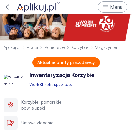
Menu
Aplikuj.pl
Praca
Pomorskie
Korzybie
Magazynier
Aktualne oferty pracodawcy
Inwentaryzacja Korzybie
Work&Profit sp. z o.o.
Korzybie, pomorskie
pow. słupski
Umowa zlecenie