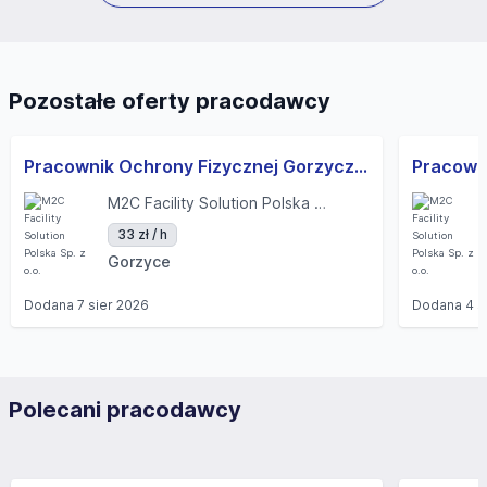
Pozostałe oferty pracodawcy
Pracownik Ochrony Fizycznej Gorzyczki - umowa zlecenie
M2C Facility Solution Polska Sp. z o.o.
33 zł / h
Gorzyce
Dodana
7 sier 2026
Dodana
4 s
Polecani pracodawcy