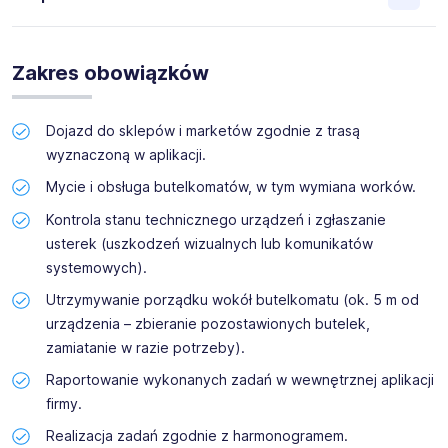
M2C Facilty Solution Polska posiada siedziby w 13 krajach
na trzech kontynentach. Działamy od blisko 30 lat. W
Zakres obowiązków
Polsce świadczymy głównie usługi związane z ochroną
obiektów. W związku z rozwojem poszukujemy do
zespołu kandydatów do pracy na stanowisko:
Dojazd do sklepów i marketów zgodnie z trasą
wyznaczoną w aplikacji.
Mycie i obsługa butelkomatów, w tym wymiana worków.
Serwisant/ Serwisantka butelkomatów
Kontrola stanu technicznego urządzeń i zgłaszanie
– praca mobilna
usterek (uszkodzeń wizualnych lub komunikatów
systemowych).
Dołącz do naszego zespołu serwisowego i pracuj przy
butelkomatach w Twoim regionie. Wspólnie rozwijamy
Utrzymywanie porządku wokół butelkomatu (ok. 5 m od
system zwrotu opakowań, który wspiera ekologię i
urządzenia – zbieranie pozostawionych butelek,
wygodę klientów sklepów. Szukamy osób
zamiatanie w razie potrzeby).
zaangażowanych, odpowiedzialnych i samodzielnych,
które chcą działać w terenie i dbać o najwyższą jakość
Raportowanie wykonanych zadań w wewnętrznej aplikacji
obsługi urządzeń.
firmy.
Realizacja zadań zgodnie z harmonogramem.
Lokalizacja: praca na terenie
województwa