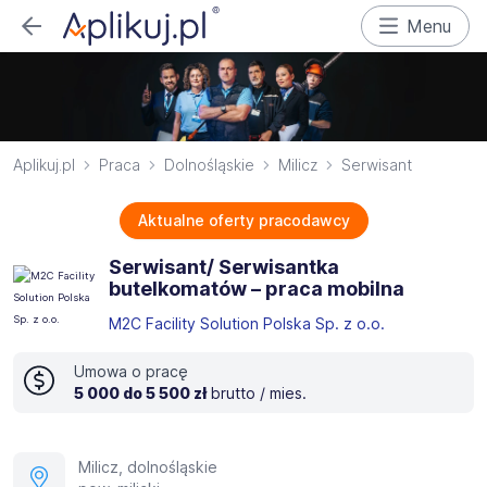
Menu
Aplikuj.pl
Praca
Dolnośląskie
Milicz
Serwisant
Aktualne oferty pracodawcy
Serwisant/ Serwisantka
butelkomatów – praca mobilna
M2C Facility Solution Polska Sp. z o.o.
Umowa o pracę
5 000 do 5 500 zł
brutto / mies.
Milicz, dolnośląskie