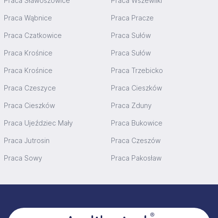
Praca Sławoszowice
Praca Wszewilki
Praca Wąbnice
Praca Pracze
Praca Czatkowice
Praca Sułów
Praca Krośnice
Praca Sułów
Praca Krośnice
Praca Trzebicko
Praca Czeszyce
Praca Cieszków
Praca Cieszków
Praca Zduny
Praca Ujeździec Mały
Praca Bukowice
Praca Jutrosin
Praca Czeszów
Praca Sowy
Praca Pakosław
Stopka