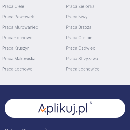
Praca Ciele
Praca Zielonka
Praca Pawłówek
Praca Niwy
Praca Murowaniec
Praca Brzoza
Praca Łochowo
Praca Olimpin
Praca Kruszyn
Praca Osówiec
Praca Makowiska
Praca Strzyżawa
Praca Łochowo
Praca Łochowice
Stopka