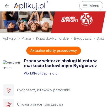
Menu
Aplikuj.pl
Praca
Kujawsko-Pomorskie
Bydgoszcz
Sprze
Aktualne oferty pracodawcy
Praca w sektorze obsługi klienta w
markecie budowlanym Bydgoszcz
Work&Profit sp. z o.o.
Bydgoszcz, kujawsko-pomorskie
Umowa o pracę tymczasową