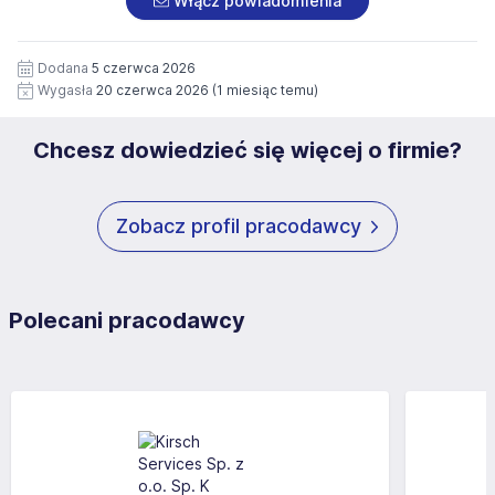
Włącz powiadomienia
wizerunku), na potrzeby przyszłych rekrutacji przez okres
siedziby administratora.
12 miesięcy. Zgoda jest dobrowolna i może być w każdym
Pełną treść Klauzuli znajdzie Pan/Pani pod adresem:
czasie wycofana.
Dodana
5 czerwca 2026
https://www.workprofit.pl/klauzula-informacyjna.html
Wygasła
20 czerwca 2026
(1 miesiąc temu)
Chcesz dowiedzieć się więcej o firmie?
Zobacz profil pracodawcy
Polecani pracodawcy