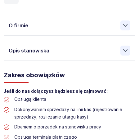
O firmie
Opis stanowiska
Założona w 2001 Agencja Pracy Tymczasowej, Agencja
Pośrednictwa Pracy i Doradztwa Personalnego Work &
Zakres obowiązków
Profit jest obecnie jedną z największych niezależnych
polskich agencji zatrudnienia. W ciągu wielu lat naszej
działalności daliśmy pracę przeszło 50 000 pracowników
Jeśli do nas dołączysz będziesz się zajmować:
w całym kraju. Skutecznie znajdujemy pracowników dla
Obsługą klienta
największych firm, jak również małych rodzinnych
przedsiębiorstw w Polsce. Agencja jest wpisana pod nr
Dokonywaniem sprzedaży na linii kas (rejestrowanie
396 w Krajowym Rejestrze Agencji Zatrudnienia.
sprzedaży, rozliczanie utargu kasy)
Obecnie dla naszego Klienta, poszukujemy osób do pracy
Dbaniem o porządek na stanowisku pracy
na stanowisko:
Obsługą terminala płatniczego