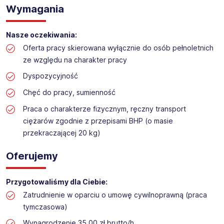
Praca na hali w sklepie budowlanym
Wymagania
Lokalizacja: Pabianice
Nasze oczekiwania:
Oferta pracy skierowana wyłącznie do osób pełnoletnich
ze względu na charakter pracy
Dyspozycyjność
Chęć do pracy, sumienność
Praca o charakterze fizycznym, ręczny transport
ciężarów zgodnie z przepisami BHP (o masie
przekraczającej 20 kg)
Oferujemy
Przygotowaliśmy dla Ciebie:
Zatrudnienie w oparciu o umowę cywilnoprawną (praca
tymczasowa)
Wynagrodzenie 35,00 zł brutto/h