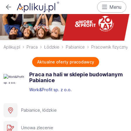
Menu
Aplikuj.pl
Praca
Łódzkie
Pabianice
Pracownik fizyczny
Aktualne oferty pracodawcy
Praca na hali w sklepie budowlanym
Pabianice
Work&Profit sp. z o.o.
Pabianice, łódzkie
Umowa zlecenie