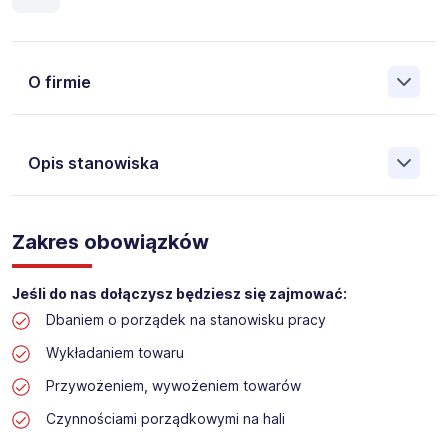
O firmie
Opis stanowiska
Założona w 2001 Agencja Pracy Tymczasowej, Agencja
Pośrednictwa Pracy i Doradztwa Personalnego Work &
Zakres obowiązków
Profit jest obecnie jedną z największych niezależnych
polskich agencji zatrudnienia. W ciągu wielu lat naszej
działalności daliśmy pracę przeszło 50 000 pracowników
Jeśli do nas dołączysz będziesz się zajmować:
w całym kraju. Skutecznie znajdujemy pracowników dla
Dbaniem o porządek na stanowisku pracy
największych firm, jak również małych rodzinnych
przedsiębiorstw w Polsce. Agencja jest wpisana pod nr
Wykładaniem towaru
396 w Krajowym Rejestrze Agencji Zatrudnienia.
Przywożeniem, wywożeniem towarów
Obecnie dla naszego Klienta, poszukujemy osób na
Czynnościami porządkowymi na hali
stanowisko: