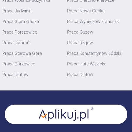
Praca Wola Zaradzyńska
Praca Chechło Pierwsze
Praca Jadwinin
Praca Nowa Gadka
Praca Stara Gadka
Praca Wymysłów Francuski
Praca Porszewice
Praca Guzew
Praca Dobroń
Praca Rzgów
Praca Starowa Góra
Praca Konstantynów Łódzki
Praca Borkowice
Praca Huta Wiskicka
Praca Dłutów
Praca Dłutów
Stopka