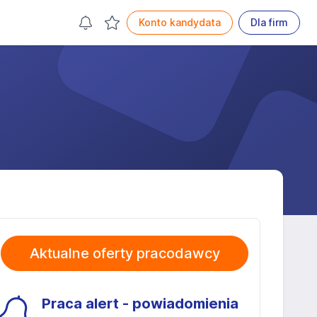
Konto kandydata
Dla firm
Aktualne oferty pracodawcy
Praca alert - powiadomienia