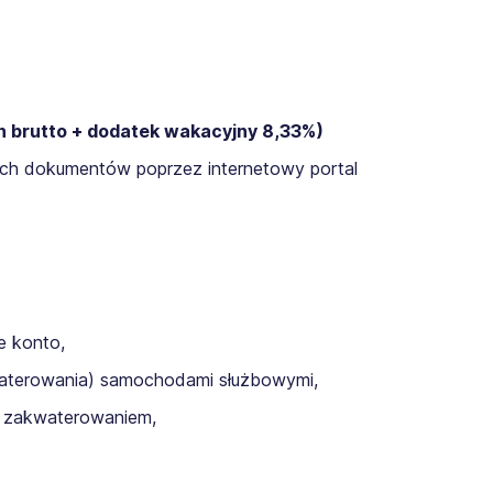
h brutto + dodatek wakacyjny 8,33%)
nnych dokumentów poprzez internetowy portal
e konto,
aterowania) samochodami służbowymi,
m zakwaterowaniem,