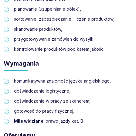
wiszących oraz pakowanych ubrań na całym świecie, jak
Współpracujemy z ponad setką firm zarówno z branży
planowanie (uzupełnianie półek),
również perfum. Posiada 23 lokacje w Holandii, Belgii,
logistycznej, produkcyjnej, jak i ogrodniczej. Poszukujemy
Wielkiej Brytanii i Stanach Zjednoczonych. Praca dla
sortowanie, zabezpieczanie i liczenie produktów,
do pracy w Holandii zarówno specjalistów, pracowników
naszego klienta to praca w międzynarodowym,
produkcyjnych, a także szklarniowych. Ważne jest dla nas
skanowanie produktów,
profesjonalnym zespole, składającym się z fachowych i
byś był osobą energiczną, dobrze zorganizowaną, a
zaangażowanych osób.
także podchodzącą do swojej pracy z pełnym
przygotowywanie zamówień do wysyłki,
zaangażowaniem.
kontrolowanie produktów pod kątem jakości.
Jesteśmy legalną agencją pośrednictwa pracy,
zarejestrowaną w KRAZ pod numerem 470.
Wymagania
komunikatywna znajomość języka angielskiego,
doświadczenie logistyczne,
doświadczenie w pracy ze skanerem,
gotowość do pracy fizycznej.
Mile widziane:
prawo jazdy kat. B
Oferujemy