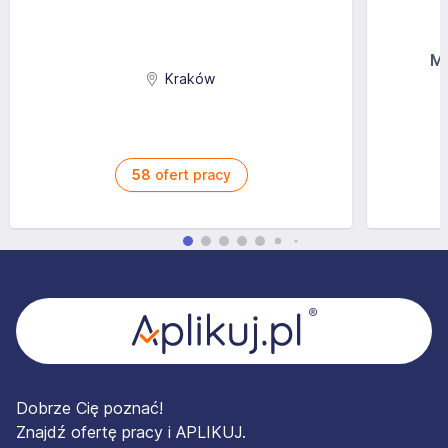
MG
Kraków
58
ofert pracy
Stopka
Dobrze Cię poznać!
Znajdź ofertę pracy i APLIKUJ.